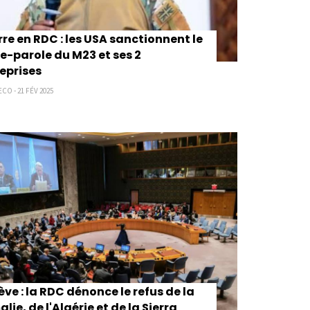
re en RDC : les USA sanctionnent le
e-parole du M23 et ses 2
eprises
CO - 21 FÉV 2025
ve : la RDC dénonce le refus de la
lie, de l'Algérie et de la Sierra