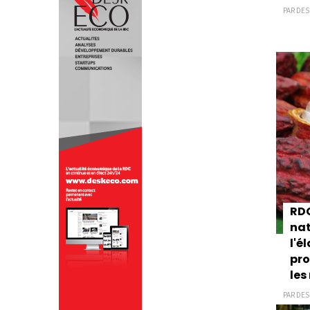
PAR DES
RDC
nat
l'é
pro
les
PAR DES