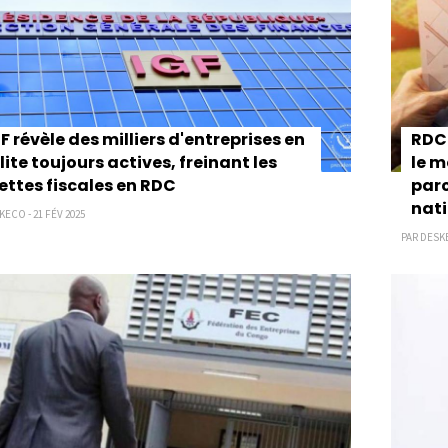
GF révèle des milliers d'entreprises en
RDC 
llite toujours actives, freinant les
le m
ettes fiscales en RDC
parc
nat
KECO - 21 FÉV 2025
PAR DESKE