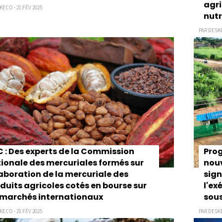
agri
KECO - 21 FÉV 2025
nutr
PAR DESKE
 : Des experts de la Commission
Prog
ionale des mercuriales formés sur
nouv
laboration de la mercuriale des
sign
duits agricoles cotés en bourse sur
l'ex
 marchés internationaux
sou
KECO - 21 FÉV 2025
PAR DESKE