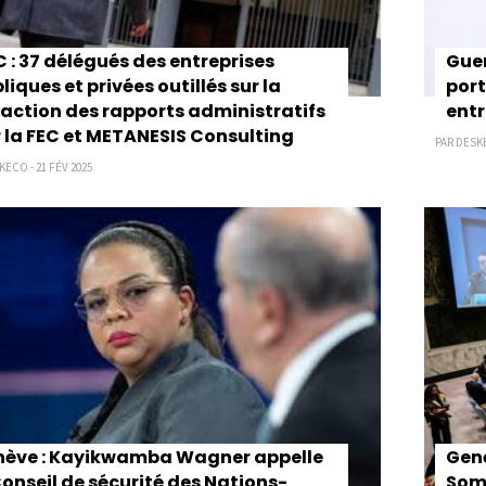
 : 37 délégués des entreprises
Guer
liques et privées outillés sur la
port
action des rapports administratifs
entr
 la FEC et METANESIS Consulting
PAR DESKE
KECO - 21 FÉV 2025
ève : Kayikwamba Wagner appelle
Genè
Conseil de sécurité des Nations-
Soma