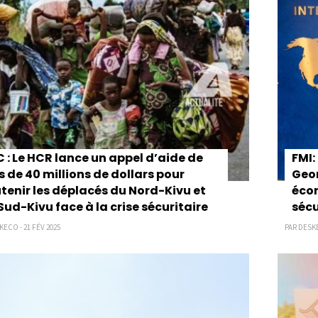
 : Le HCR lance un appel d’aide de
FMI:
s de 40 millions de dollars pour
Geor
tenir les déplacés du Nord-Kivu et
écon
Sud-Kivu face à la crise sécuritaire
sécu
KECO - 21 FÉV 2025
PAR DESKE