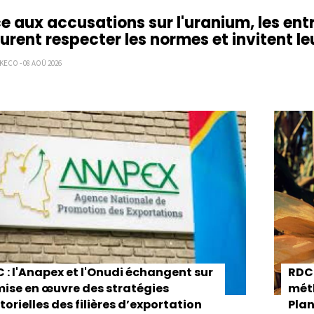
e aux accusations sur l'uranium, les ent
urent respecter les normes et invitent l
KECO - 08 AOÛ 2026
ion
 : l'Anapex et l'Onudi échangent sur
RDC 
mise en œuvre des stratégies
méth
torielles des filières d’exportation
Plan