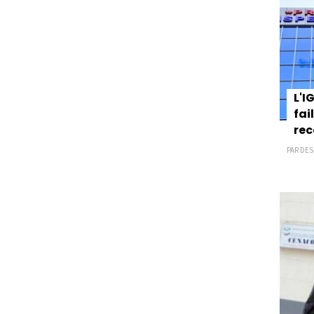
L'I
fai
rec
PAR DES