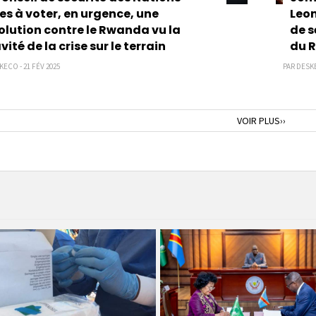
es à voter, en urgence, une
Leon
olution contre le Rwanda vu la
de s
vité de la crise sur le terrain
du 
KECO - 21 FÉV 2025
PAR DESKE
nte
Page
VOIR PLUS››
suivante