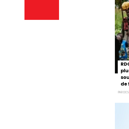
RDC
plu
sou
de 
PAR DES