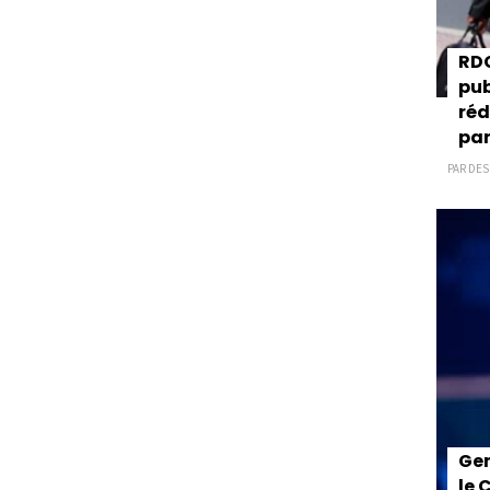
RDC
pub
réd
par
PAR DES
Gen
le 