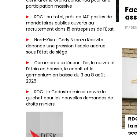
Central et le Grand Bandundu pour une
participation massive
Fac
ass
RDC : au total, près de 140 postes de
mandataires publics ouverts au
PAR DES
recrutement dans 15 entreprises de l'État
Nord-Kivu : Carly Nzanzu Kasivita
Paginat
dénonce une pression fiscale accrue
sous l'état de siège
Commerce extérieur : l’or, le cuivre et
l’étain en hausse, le cobalt et le
germanium en baisse du 3 au 8 août
2026
RDC : le Cadastre minier rouvre le
guichet pour les nouvelles demandes de
droits miniers
RDC
la 
sec