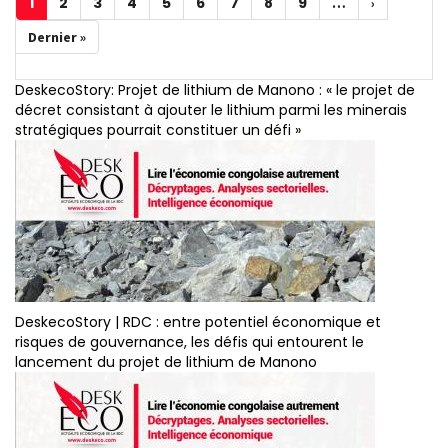
1
2
3
4
5
6
7
8
9
Page
Page
Page
Page
Page
Page
Page
Page
Page
…
Page
›
courante
suivante
Dernière
Dernier »
page
DeskecoStory: Projet de lithium de Manono : « le projet de
décret consistant à ajouter le lithium parmi les minerais
stratégiques pourrait constituer un défi »
DeskecoStory | RDC : entre potentiel économique et
risques de gouvernance, les défis qui entourent le
lancement du projet de lithium de Manono