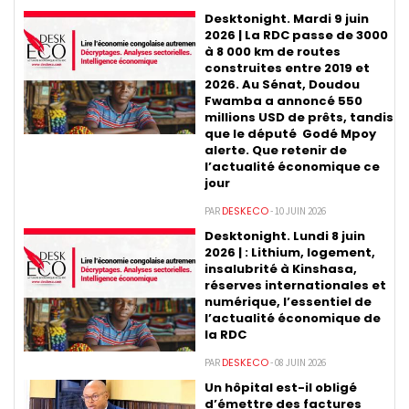
Desktonight. Mardi 9 juin
2026 | La RDC passe de 3000
à 8 000 km de routes
construites entre 2019 et
2026. Au Sénat, Doudou
Fwamba a annoncé 550
millions USD de prêts, tandis
que le député Godé Mpoy
alerte. Que retenir de
l’actualité économique ce
jour
DESKECO
PAR
- 10 JUIN 2026
Desktonight. Lundi 8 juin
2026 | : Lithium, logement,
insalubrité à Kinshasa,
réserves internationales et
numérique, l’essentiel de
l’actualité économique de
la RDC
DESKECO
PAR
- 08 JUIN 2026
Un hôpital est-il obligé
d’émettre des factures