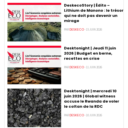
DeskecoStory | Édito –
Lithium de Manono : le trésor
qui ne doit pas devenir un
mirage
DESKECO
PAR
- 15 JUIN 2026
Desktonight | Jeudi 11 juin
2026 | Budget en berne,
recettes en crise
DESKECO
PAR
- 11 JUIN 2026
Desktonight | mercredi 10
juin 2026 | Global witness
accuse le Rwanda de voler
le coltan de la RDC
DESKECO
PAR
- 10 JUIN 2026