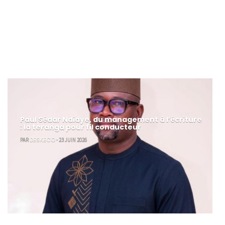
Paul Sédar Ndiaye, du management à l’écriture
: la teranga pour fil conducteur
DESKECO
PAR
- 23 JUIN 2026