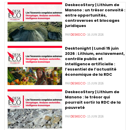
DeskecoStory | Lithium de
Manono : un trésor convoité :
entre opportunités,
controverses et blocages
juridiques
DESKECO
PAR
- 16 JUIN 2026
Desktonight | Lundi 15 juin
2026 : Lithium, enclavement,
contrôle public et
intelligence artificielle :
l’essentiel de l’actualité
économique de la RDC
DESKECO
PAR
- 15 JUIN 2026
DeskecoStory | Lithium de
Manono : le trésor qui
pourrait sortir la RDC de la
pauvreté
DESKECO
PAR
- 15 JUIN 2026