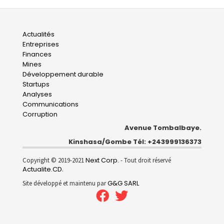
Main
Actualités
Entreprises
navigation
Finances
Mines
Développement durable
Startups
Analyses
Communications
Corruption
Avenue Tombalbaye.
Kinshasa/Gombe Tél: +243999136373
Next Corp.
Copyright © 2019-2021
- Tout droit réservé
Actualite.CD
.
G&G SARL
Site développé et maintenu par