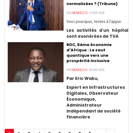
normalisées ? (Tribune)
DESKECO
PAR
- 14 MAI 2026
Voici pourquoi, textes à l'appui.
Les activités d'un hôpital
sont exonérées de TVA
RDC, 5ème économie
d'Afrique : Le saut
quantique vers une
prospérité inclusive
DESKECO
PAR
- 06 MAI 2026
Par Eric Waku,
Expert en Infrastructures
Digitales, Observateur
Économique,
Administrateur
indépendant de société
financière
Pagination