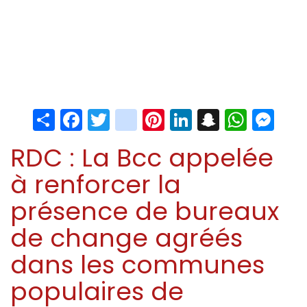
Share
Facebook
Twitter
instagram
Pinterest
LinkedIn
Snapchat
Whats
Me
RDC : La Bcc appelée
à renforcer la
présence de bureaux
de change agréés
dans les communes
populaires de