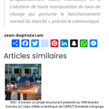
s’abstenir de toute manipulation du taux de
change qui perturbe le fonctionnement
normal du marché », précise le communiqué.
Jean-Baptiste Leni
S
Fa
T
in
Pi
Li
S
W
M
h
ce
wi
st
nt
n
n
h
es
Articles similaires
ar
b
tt
ag
er
ke
a
at
se
e
o
er
ra
es
dI
pc
sA
n
o
m
t
n
h
p
ge
k
at
p
r
RDC: À travers un projet structurant présenté au VPM Mukoko
Samba, le Corps d'élite scientifique de l'UDPS/Tshisekedi s'engage