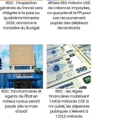
RDC : l’Inspection
Affaire 350 millions USD
générale du travail sera
de créances impayées,
intégrée à la paie au
ce que prévoit le FPI pour
quatrième trimestre
son recouvrement
2026, annonce le
auprès des débiteurs
ministère du Budget
récalcitrants
RDC: fonctionnaires et
RDC : les régies
agents de l'État en
financières mobilisent
milieux ruraux seront
1.441,9 milliards CDF à
payés dès le mois
mi-juillet, les dépenses
d'août
publiques s’élèvent à
1.221,2 milliards