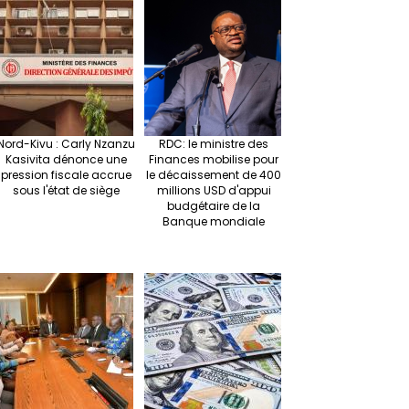
r
ra
es
dI
pc
sA
n
m
t
n
h
p
ge
at
p
r
Nord-Kivu : Carly Nzanzu
RDC: le ministre des
Kasivita dénonce une
Finances mobilise pour
pression fiscale accrue
le décaissement de 400
sous l'état de siège
millions USD d'appui
budgétaire de la
Banque mondiale