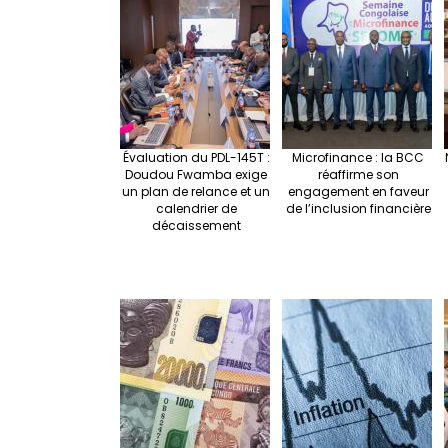
e
o
e
o
k
Évaluation du PDL-145T :
Microfinance : la BCC
Doudou Fwamba exige
réaffirme son
un plan de relance et un
engagement en faveur
calendrier de
de l’inclusion financière
décaissement