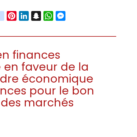
book
witter
instagram
Pinterest
LinkedIn
Snapchat
WhatsApp
Messenger
en finances
 en faveur de la
cadre économique
inces pour le bon
 des marchés