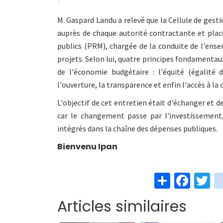
M. Gaspard Landu a relevé que la Cellule de gest
auprès de chaque autorité contractante et plac
publics (PRM), chargée de la conduite de l'ens
projets. Selon lui, quatre principes fondamenta
de l'économie budgétaire : l'équité (égalité d
l'ouverture, la transparence et enfin l'accès à 
L'objectif de cet entretien était d'échanger et 
car le changement passe par l'investissement, 
intégrés dans la chaîne des dépenses publiques.
Bienvenu Ipan
S
Fa
T
h
ce
w
Articles similaires
ar
b
t