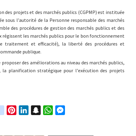
ion des projets et des marchés publics (CGPMP) est instituée
ée sous l'autorité de la Personne responsable des marchés
emble des procédures de gestion des marchés publics et des
ux régissent les marchés publics pour le bon fonctionnement
e traitement et efficacité), la liberté des procédures et
la commande publique.
de proposer des améliorations au niveau des marchés publics,
la planification stratégique pour l'exécution des projets
in
Pi
Li
S
W
M
i
st
nt
n
n
h
es
t
ag
er
ke
a
at
se