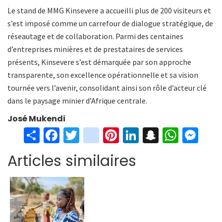
Le stand de MMG Kinsevere a accueilli plus de 200 visiteurs et
s’est imposé comme un carrefour de dialogue stratégique, de
réseautage et de collaboration. Parmi des centaines
d’entreprises minières et de prestataires de services
présents, Kinsevere s’est démarquée par son approche
transparente, son excellence opérationnelle et sa vision
tournée vers l’avenir, consolidant ainsi son rôle d’acteur clé
dans le paysage minier d’Afrique centrale.
José Mukendi
S
Fa
T
in
Pi
Li
S
W
M
h
ce
wi
st
nt
n
n
h
es
Articles similaires
ar
b
tt
ag
er
ke
a
at
se
e
o
er
ra
es
dI
pc
sA
n
o
m
t
n
h
p
ge
k
at
p
r