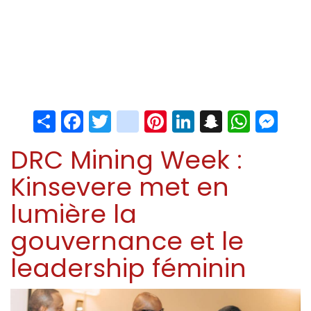
Share
Facebook
Twitter
instagram
Pinterest
LinkedIn
Snapchat
Whats
Me
DRC Mining Week :
Kinsevere met en
lumière la
gouvernance et le
leadership féminin