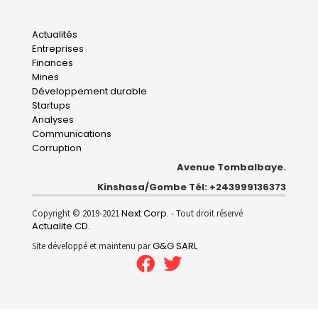
Main
Actualités
Entreprises
navigation
Finances
Mines
Développement durable
Startups
Analyses
Communications
Corruption
Avenue Tombalbaye.
Kinshasa/Gombe Tél: +243999136373
Next Corp.
Copyright © 2019-2021
- Tout droit réservé
Actualite.CD
.
G&G SARL
Site développé et maintenu par