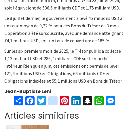
circulation a atteint 5 575,1 milliards CDF au 23 juillet 2025,
soit l’équivalent de 536,6 milliards CDF et 1,75 milliard USD.
Le 8 juillet dernier, le gouvernement a levé 45 millions USD à
un taux moyen de 9,22 % pour des Bons du Trésor de 3 mois.
L'opération a été sursouscrite, avec une demande atteignant
74,1 millions USD, soit un taux de couverture de 185 %.
Sur les six premiers mois de 2025, le Trésor public a collecté
1,13 milliard USD et 286,7 milliards CDF sur le marché
intérieur. Rien qu’en juin, ces émissions ont permis de lever
121,4 millions USD en Obligations, 66 milliards CDF en
Obligations indexées et 55,1 millions USD en Bons du Trésor.
Jean-Baptiste Leni
S
Fa
T
in
Pi
Li
S
W
M
h
ce
wi
st
nt
n
n
h
es
Articles similaires
ar
b
tt
ag
er
ke
a
at
se
e
o
er
ra
es
dI
pc
sA
n