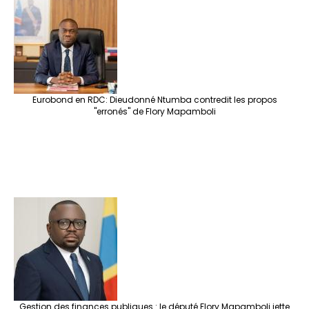
o
m
t
n
h
p
ge
k
at
p
r
Eurobond en RDC: Dieudonné Ntumba contredit les propos
"erronés" de Flory Mapamboli
Gestion des finances publiques : le député Flory Mapamboli jette