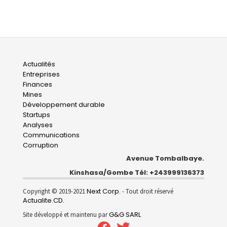
Main
Actualités
Entreprises
navigation
Finances
Mines
Développement durable
Startups
Analyses
Communications
Corruption
Avenue Tombalbaye.
Kinshasa/Gombe Tél: +243999136373
Next Corp.
Copyright © 2019-2021
- Tout droit réservé
Actualite.CD
.
G&G SARL
Site développé et maintenu par