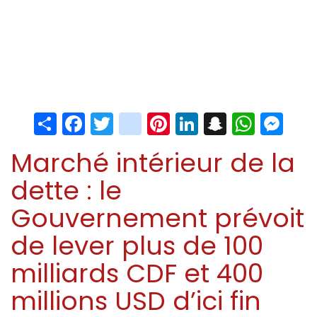
Share
Facebook
Twitter
instagram
Pinterest
LinkedIn
Snapchat
Whats
Me
Marché intérieur de la
dette : le
Gouvernement prévoit
de lever plus de 100
milliards CDF et 400
millions USD d’ici fin