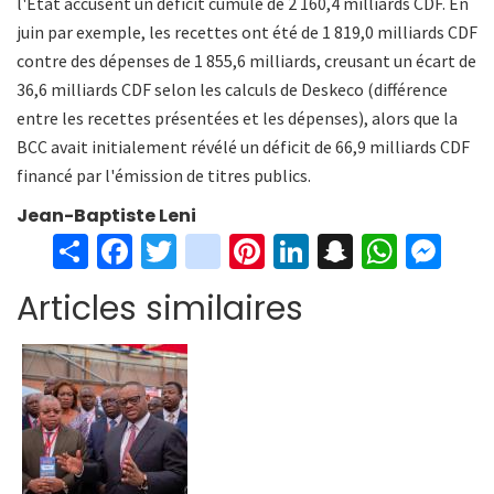
l'État accusent un déficit cumulé de 2 160,4 milliards CDF. En
juin par exemple, les recettes ont été de 1 819,0 milliards CDF
contre des dépenses de 1 855,6 milliards, creusant un écart de
36,6 milliards CDF selon les calculs de Deskeco (différence
entre les recettes présentées et les dépenses), alors que la
BCC avait initialement révélé un déficit de 66,9 milliards CDF
financé par l'émission de titres publics.
Jean-Baptiste Leni
S
Fa
T
in
Pi
Li
S
W
M
h
ce
wi
st
nt
n
n
h
es
Articles similaires
ar
b
tt
ag
er
ke
a
at
se
e
o
er
ra
es
dI
pc
sA
n
o
m
t
n
h
p
ge
k
at
p
r