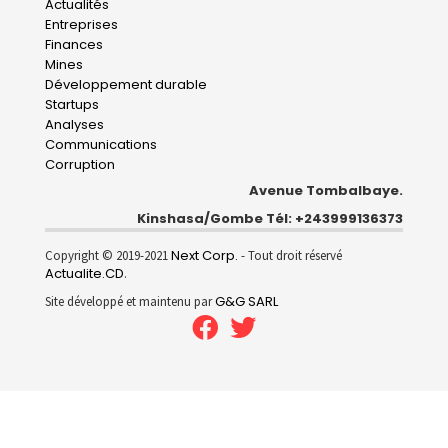
Main
Actualités
Entreprises
navigation
Finances
Mines
Développement durable
Startups
Analyses
Communications
Corruption
Avenue Tombalbaye.
Kinshasa/Gombe Tél: +243999136373
Next Corp.
Copyright © 2019-2021
- Tout droit réservé
Actualite.CD
.
G&G SARL
Site développé et maintenu par