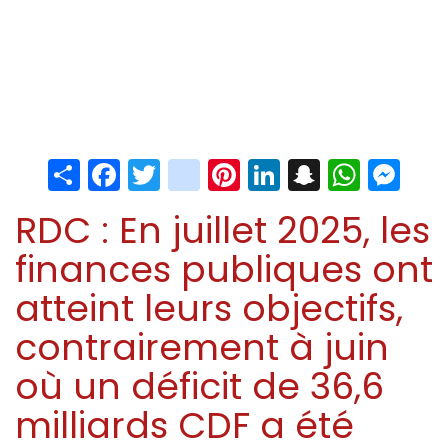
Share
Facebook
Twitter
instagram
Pinterest
LinkedIn
Snapchat
Whats
Me
RDC : En juillet 2025, les
finances publiques ont
atteint leurs objectifs,
contrairement à juin
où un déficit de 36,6
milliards CDF a été