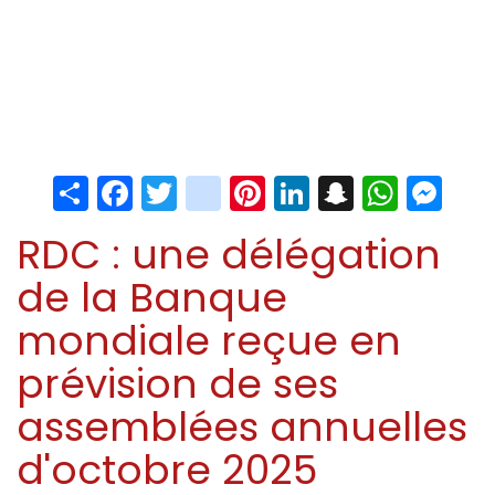
Share
Facebook
Twitter
instagram
Pinterest
LinkedIn
Snapchat
Whats
Me
RDC : une délégation
de la Banque
mondiale reçue en
prévision de ses
assemblées annuelles
d'octobre 2025