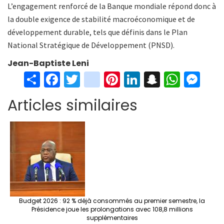
L’engagement renforcé de la Banque mondiale répond donc à
la double exigence de stabilité macroéconomique et de
développement durable, tels que définis dans le Plan
National Stratégique de Développement (PNSD).
Jean-Baptiste Leni
S
Fa
T
in
Pi
Li
S
W
M
h
ce
wi
st
nt
n
n
h
es
Articles similaires
ar
b
tt
ag
er
ke
a
at
se
e
o
er
ra
es
dI
pc
sA
n
o
m
t
n
h
p
ge
k
at
p
r
Budget 2026 : 92 % déjà consommés au premier semestre, la
Présidence joue les prolongations avec 108,8 millions
supplémentaires