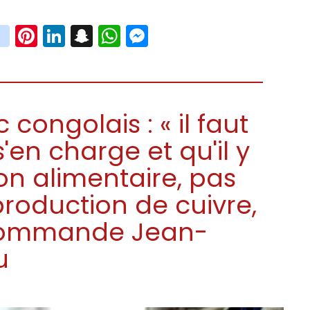
book
witter
instagram
Pinterest
LinkedIn
Snapchat
WhatsApp
Messenger
 congolais : « il faut
'en charge et qu'il y
on alimentaire, pas
roduction de cuivre,
recommande Jean-
u