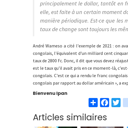
principalement le dollar, tantôt en f
elle, est faite à un certain moment d
manière périodique. Est-ce que les m
taux de change sont toujours les mê
André Wameso a cité l'exemple de 2021 : on avait
congolais, l'équivalent d'un milliard cent cinqua
taux de 2800 Fc. Donc, il dit que vous devez réaju
est le taux qu'il avait pris en ce moment-là, c'est-
congolais. C'est ce qui a rendu le franc congolai
congolais par rapport au dollar américain », a 
Bienvenu Ipan
S
Fa
T
h
ce
w
Articles similaires
ar
b
t