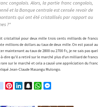
ranc congolais. Alors, la partie franc congolais,
onné et la Banque centrale est censée revoir de
ontants qui ont été cristallisés par rapport au
mes ?"
 cristallisé pour deux mille trois cents milliards de francs
nte millions de dollars au taux de deux mille. On est passé au
ster maintenant au taux de 2800 ou 2700 Fc, je ne sais pas quel
à-dire qu'il a retiré sur le marché plus d'un milliard de francs
s rare sur le marché et cela a causé une appréciation du franc
expliqué Jean-Claude Masangu Mulongo.
in
Pi
Li
S
W
M
i
st
nt
n
n
h
es
t
ag
er
ke
a
at
se