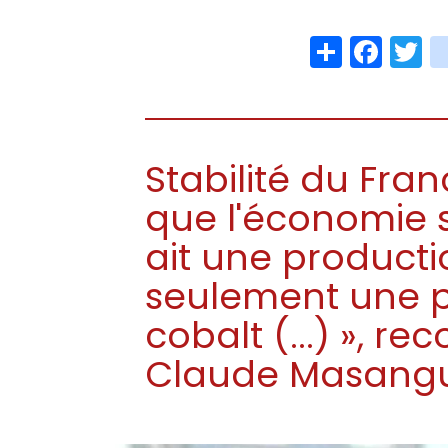
Share
Face
T
Stabilité du Franc
que l'économie s
ait une producti
seulement une p
cobalt (...) », 
Claude Masang