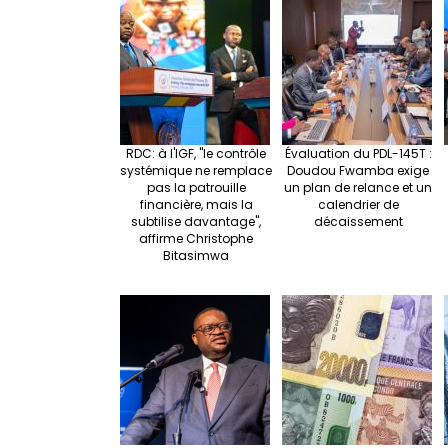
e
o
e
o
k
RDC: à l'IGF, "le contrôle
Évaluation du PDL-145T :
systémique ne remplace
Doudou Fwamba exige
pas la patrouille
un plan de relance et un
financière, mais la
calendrier de
subtilise davantage",
décaissement
affirme Christophe
Bitasimwa