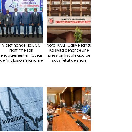
r
ra
es
dI
pc
sA
n
m
t
n
h
p
ge
at
p
r
Microfinance : la BCC
Nord-Kivu : Carly Nzanzu
réaffirme son
Kasivita dénonce une
engagement en faveur
pression fiscale accrue
de l’inclusion financière
sous l'état de siège