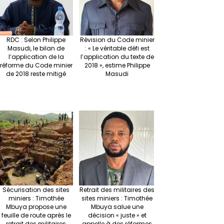
RDC : Selon Philippe
Révision du Code minier
Masudi, le bilan de
: « Le véritable défi est
l’application de la
l’application du texte de
réforme du Code minier
2018 », estime Philippe
de 2018 reste mitigé
Masudi
Sécurisation des sites
Retrait des militaires des
miniers : Timothée
sites miniers : Timothée
Mbuya propose une
Mbuya salue une
feuille de route après le
décision « juste » et
retrait des militaires
appelle à des réformes