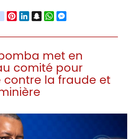
book
witter
instagram
Pinterest
LinkedIn
Snapchat
WhatsApp
Messenger
kabomba met en
au comité pour
e contre la fraude et
minière