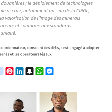
et douanières ; le déploiement de technologies
onale accrue, notamment au sein de la CIRGL,
et la valorisation de l’image des minerais
sparente et conforme aux standards
muniqué.
u coordonnateur, conscient des défis, s’est engagé à adopter
ernés et les opérateurs légaux.
in
Pi
Li
S
W
M
i
st
nt
n
n
h
es
t
ag
er
ke
a
at
se
r
ra
es
dI
pc
sA
n
m
t
n
h
p
ge
at
p
r