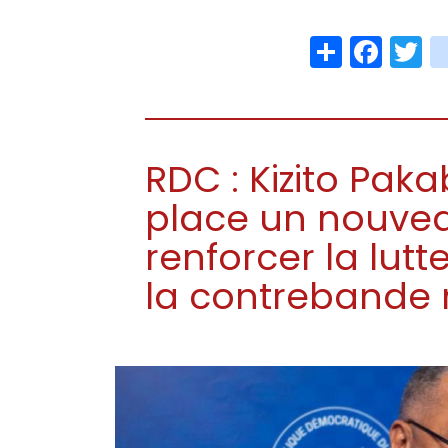
Share
Face
T
RDC : Kizito Pa
place un nouve
renforcer la lutt
la contrebande 