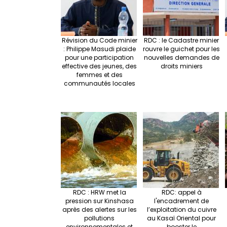
Révision du Code minier
RDC : le Cadastre minier
: Philippe Masudi plaide
rouvre le guichet pour les
pour une participation
nouvelles demandes de
effective des jeunes, des
droits miniers
femmes et des
communautés locales
RDC : HRW met la
RDC: appel à
pression sur Kinshasa
l'encadrement de
après des alertes sur les
l’exploitation du cuivre
pollutions
au Kasaï Oriental pour
environnementales et
booster le