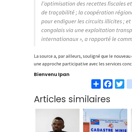
l’optimisation des recettes fiscales 
de traçabilité ; la coopération régi
pour endiguer les circuits illicites ; 
congolais via une exploitation tran
internationaux », a rapporté le com
La source a, par ailleurs, souligné que le nouvea
une approche participative avec les services conc
Bienvenu Ipan
S
Fa
T
h
ce
w
Articles similaires
ar
b
t
e
o
e
o
k