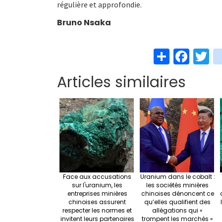
régulière et approfondie.
Bruno Nsaka
S
Fa
T
h
ce
w
Articles similaires
ar
b
t
e
o
e
o
k
Face aux accusations
Uranium dans le cobalt :
sur l'uranium, les
les sociétés minières
entreprises minières
chinoises dénoncent ce
chinoises assurent
qu’elles qualifient des
respecter les normes et
allégations qui «
invitent leurs partenaires
trompent les marchés »