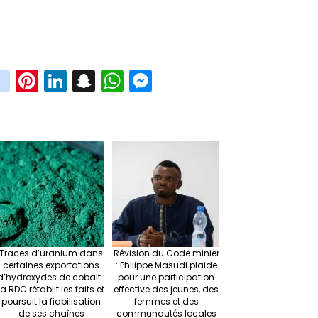
in
Pi
Li
S
W
M
i
st
nt
n
n
h
es
t
ag
er
ke
a
at
se
r
ra
es
dI
pc
sA
n
m
t
n
h
p
ge
at
p
r
Traces d’uranium dans
Révision du Code minier
certaines exportations
: Philippe Masudi plaide
d’hydroxydes de cobalt :
pour une participation
la RDC rétablit les faits et
effective des jeunes, des
poursuit la fiabilisation
femmes et des
de ses chaînes
communautés locales