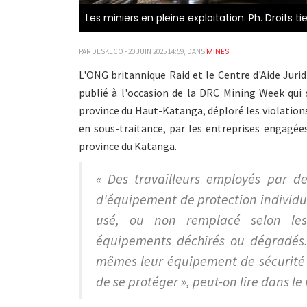
Les miniers en pleine exploitation. Ph. Droits ti
MINES
PAR DESKECO - 20 JUIN 2025 14:59, DANS
L'ONG britannique Raid et le Centre d'Aide Jurid
publié à l'occasion de la DRC Mining Week qui 
province du Haut-Katanga, déploré les violations
en sous-traitance, par les entreprises engagées
province du Katanga.
« Des travailleurs employés par de
d'équipement de protection individue
usé, ou non remplacé selon les
équipements déchirés ou dégradés.
mêmes leur équipement de sécurité 
de se protéger », peut-on lire dans le