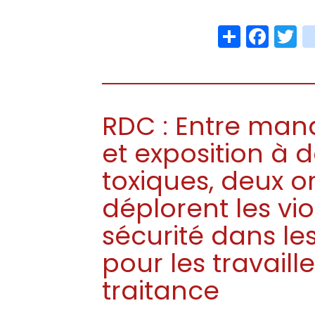
Share
Face
T
RDC : Entre ma
et exposition à 
toxiques, deux o
déplorent les vi
sécurité dans l
pour les travaill
traitance