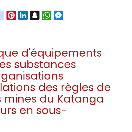
book
witter
instagram
Pinterest
LinkedIn
Snapchat
WhatsApp
Messenger
nque d'équipements
des substances
rganisations
olations des règles de
es mines du Katanga
eurs en sous-