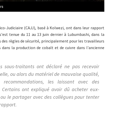
ers
ico-Judiciaire (CAJJ), basé à Kolwezi, ont dans leur rapport
s'est tenue du 11 au 13 juin dernier à Lubumbashi, dans la
 des règles de sécurité, principalement pour les travailleurs
 dans la production de cobalt et de cuivre dans l'ancienne
s sous-traitants ont déclaré ne pas recevoir
lle, ou alors du matériel de mauvaise qualité,
 recommandations, les laissant avec des
 Certains ont expliqué avoir dû acheter eux-
ou le partager avec des collègues pour tenter
 rapport.