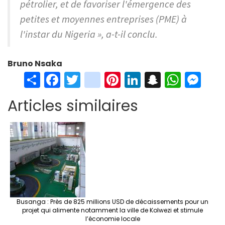
pétrolier, et de favoriser l'émergence des
petites et moyennes entreprises (PME) à
l'instar du Nigeria », a-t-il conclu.
Bruno Nsaka
S
Fa
T
in
Pi
Li
S
W
M
h
ce
wi
st
nt
n
n
h
es
Articles similaires
ar
b
tt
ag
er
ke
a
at
se
e
o
er
ra
es
dI
pc
sA
n
o
m
t
n
h
p
ge
k
at
p
r
Busanga : Près de 825 millions USD de décaissements pour un
projet qui alimente notamment la ville de Kolwezi et stimule
l’économie locale