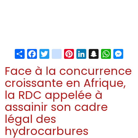
Share
Facebook
Twitter
instagram
Pinterest
LinkedIn
Snapchat
Whats
Me
Face à la concurrence
croissante en Afrique,
la RDC appelée à
assainir son cadre
légal des
hydrocarbures