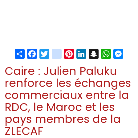
Share
Facebook
Twitter
instagram
Pinterest
LinkedIn
Snapchat
Whats
Me
Caire : Julien Paluku
renforce les échanges
commerciaux entre la
RDC, le Maroc et les
pays membres de la
ZLECAF