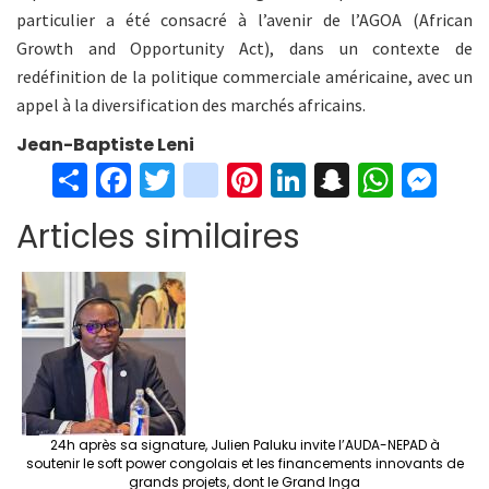
particulier a été consacré à l’avenir de l’AGOA (African
Growth and Opportunity Act), dans un contexte de
redéfinition de la politique commerciale américaine, avec un
appel à la diversification des marchés africains.
Jean-Baptiste Leni
S
Fa
T
in
Pi
Li
S
W
M
h
ce
wi
st
nt
n
n
h
es
Articles similaires
ar
b
tt
ag
er
ke
a
at
se
e
o
er
ra
es
dI
pc
sA
n
o
m
t
n
h
p
ge
k
at
p
r
24h après sa signature, Julien Paluku invite l’AUDA-NEPAD à
soutenir le soft power congolais et les financements innovants de
grands projets, dont le Grand Inga