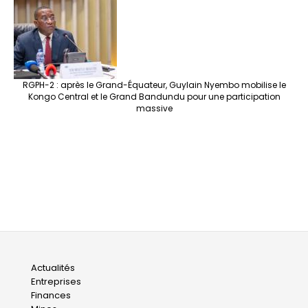
RGPH-2 : après le Grand-Équateur, Guylain Nyembo mobilise le
Kongo Central et le Grand Bandundu pour une participation
massive
Main
Actualités
Entreprises
navigation
Finances