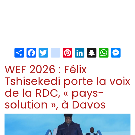
Share
Facebook
Twitter
instagram
Pinterest
LinkedIn
Snapchat
Whats
Me
WEF 2026 : Félix
Tshisekedi porte la voix
de la RDC, « pays-
solution », à Davos