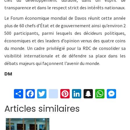
clés du développement durable, dans un esprit de
transparence et dans le respect strict des intérêts nationaux.
Le Forum économique mondial de Davos réunit cette année
plus de 60 chefs d’État et de gouvernement ainsi qu’environ 2
500 participants, parmi lesquels des décideurs politiques,
économiques et des leaders d’opinion venus des quatre coins
du monde. Un cadre privilégié pour la RDC de consolider sa
visibilité internationale et de défendre sa place dans les
débats majeurs qui façonnent l’avenir du monde.
DM
S
Fa
T
in
Pi
Li
S
W
M
h
ce
wi
st
nt
n
n
h
es
Articles similaires
ar
b
tt
ag
er
ke
a
at
se
e
o
er
ra
es
dI
pc
sA
n