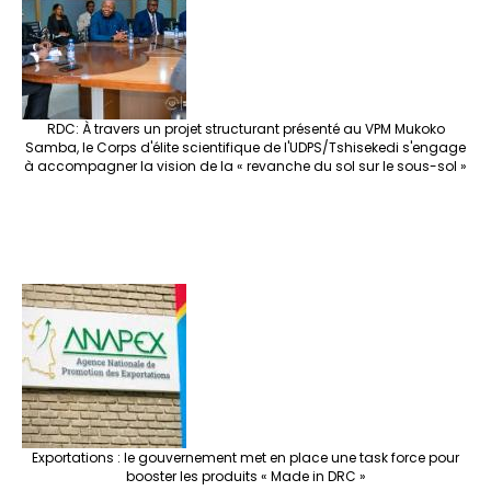
o
m
t
n
h
p
ge
k
at
p
r
RDC: À travers un projet structurant présenté au VPM Mukoko
Samba, le Corps d'élite scientifique de l'UDPS/Tshisekedi s'engage
à accompagner la vision de la « revanche du sol sur le sous-sol »
Exportations : le gouvernement met en place une task force pour
booster les produits « Made in DRC »