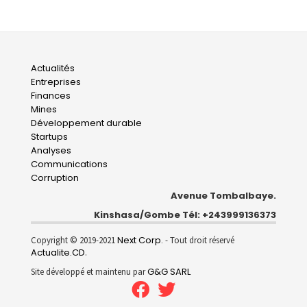
Main
Actualités
Entreprises
navigation
Finances
Mines
Développement durable
Startups
Analyses
Communications
Corruption
Avenue Tombalbaye.
Kinshasa/Gombe Tél: +243999136373
Next Corp.
Copyright © 2019-2021
- Tout droit réservé
Actualite.CD
.
G&G SARL
Site développé et maintenu par