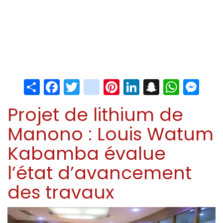
Share
Facebook
Twitter
instagram
Pinterest
LinkedIn
Snapchat
Whats
Me
Projet de lithium de
Manono : Louis Watum
Kabamba évalue
l’état d’avancement
des travaux