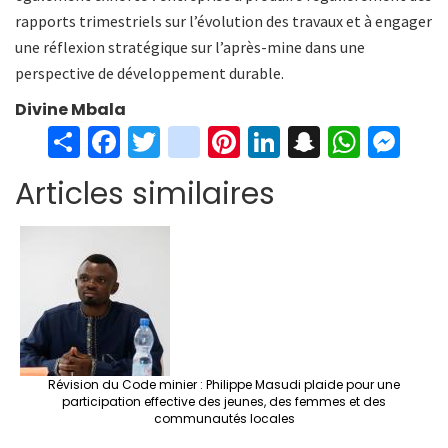
rapports trimestriels sur l’évolution des travaux et à engager
une réflexion stratégique sur l’après-mine dans une
perspective de développement durable.
Divine Mbala
S
Fa
T
in
Pi
Li
S
W
M
h
ce
wi
st
nt
n
n
h
es
Articles similaires
ar
b
tt
ag
er
ke
a
at
se
e
o
er
ra
es
dI
pc
sA
n
o
m
t
n
h
p
ge
k
at
p
r
Révision du Code minier : Philippe Masudi plaide pour une
participation effective des jeunes, des femmes et des
communautés locales