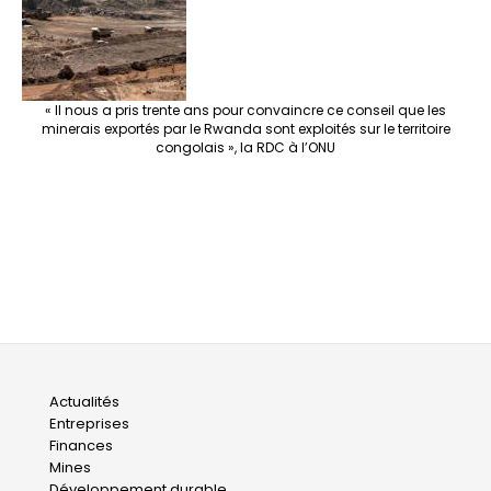
« Il nous a pris trente ans pour convaincre ce conseil que les
minerais exportés par le Rwanda sont exploités sur le territoire
congolais », la RDC à l’ONU
Main
Actualités
Entreprises
navigation
Finances
Mines
Développement durable