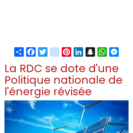
Share
Facebook
Twitter
instagram
Pinterest
LinkedIn
Snapchat
Whats
Me
La RDC se dote d'une
Politique nationale de
l'énergie révisée