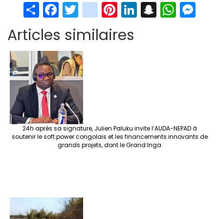
S
Fa
T
in
Pi
Li
S
W
M
h
ce
wi
st
nt
n
n
h
es
Articles similaires
ar
b
tt
ag
er
ke
a
at
se
e
o
er
ra
es
dI
pc
sA
n
o
m
t
n
h
p
ge
k
at
p
r
24h après sa signature, Julien Paluku invite l’AUDA-NEPAD à
soutenir le soft power congolais et les financements innovants de
grands projets, dont le Grand Inga