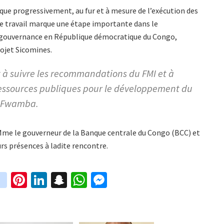
 que progressivement, au fur et à mesure de l’exécution des
de travail marque une étape importante dans le
 gouvernance en République démocratique du Congo,
ojet Sicomines.
 à suivre les recommandations du FMI et à
ressources publiques pour le développement du
ou Fwamba.
 Mme le gouverneur de la Banque centrale du Congo (BCC) et
rs présences à ladite rencontre.
in
Pi
Li
S
W
M
i
st
nt
n
n
h
es
t
ag
er
ke
a
at
se