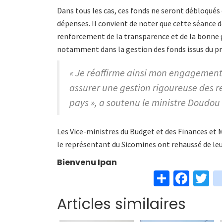
Dans tous les cas, ces fonds ne seront débloqués
dépenses. Il convient de noter que cette séance 
renforcement de la transparence et de la bonne
notamment dans la gestion des fonds issus du pr
« Je réaffirme ainsi mon engagement
assurer une gestion rigoureuse des 
pays », a soutenu le ministre Doud
Les Vice-ministres du Budget et des Finances et
le représentant du Sicomines ont rehaussé de leu
Bienvenu Ipan
S
Fa
T
h
ce
w
Articles similaires
ar
b
t