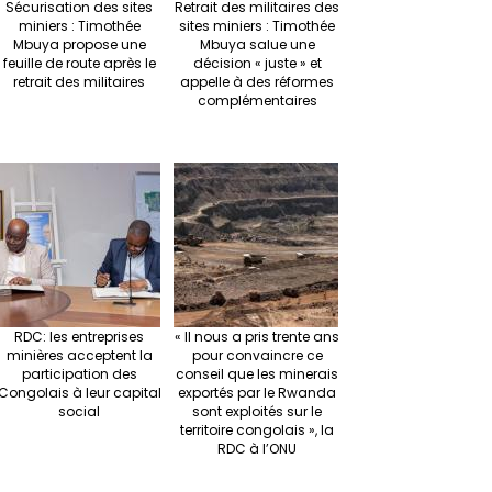
Sécurisation des sites
Retrait des militaires des
miniers : Timothée
sites miniers : Timothée
Mbuya propose une
Mbuya salue une
feuille de route après le
décision « juste » et
retrait des militaires
appelle à des réformes
complémentaires
RDC: les entreprises
« Il nous a pris trente ans
minières acceptent la
pour convaincre ce
participation des
conseil que les minerais
Congolais à leur capital
exportés par le Rwanda
social
sont exploités sur le
territoire congolais », la
RDC à l’ONU