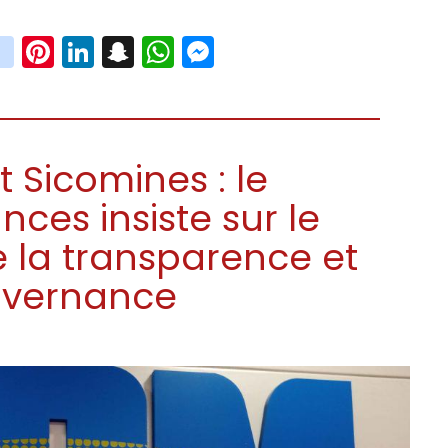
book
witter
instagram
Pinterest
LinkedIn
Snapchat
WhatsApp
Messenger
t Sicomines : le
nces insiste sur le
 la transparence et
uvernance