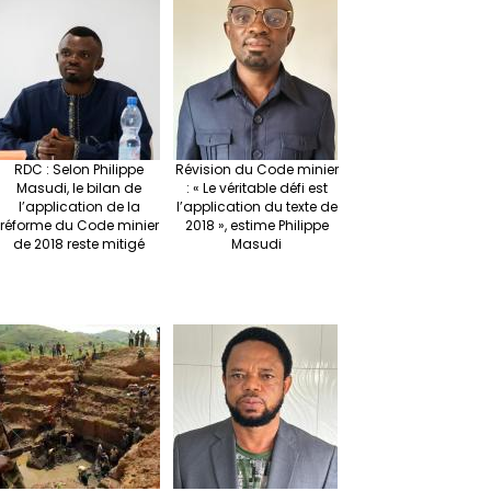
r
ra
es
dI
pc
sA
n
m
t
n
h
p
ge
at
p
r
RDC : Selon Philippe
Révision du Code minier
Masudi, le bilan de
: « Le véritable défi est
l’application de la
l’application du texte de
réforme du Code minier
2018 », estime Philippe
de 2018 reste mitigé
Masudi