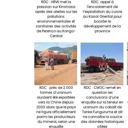
RDC : HRW met la
RDC: appel à
pression sur Kinshasa
l'encadrement de
après des alertes sur les
l’exploitation du cuivre
pollutions
au Kasaï Oriental pour
environnementales et
booster le
sanitaires des activités
développement de la
de Perenco au Kongo-
province
Central
RDC : près de 2 000
RDC : CMOC remet en
tonnes d’uranium
question les
auraient été exportées
conclusions d’une
vers la Chine depuis
enquête sur la teneur en
2000 alors que le pays
uranium du cobalt de
ne figure officiellement
Tenke Fungurume et dit
parmi les producteurs
ne connaître la source
du minerai, selon une
des données historiques
enquête
citées