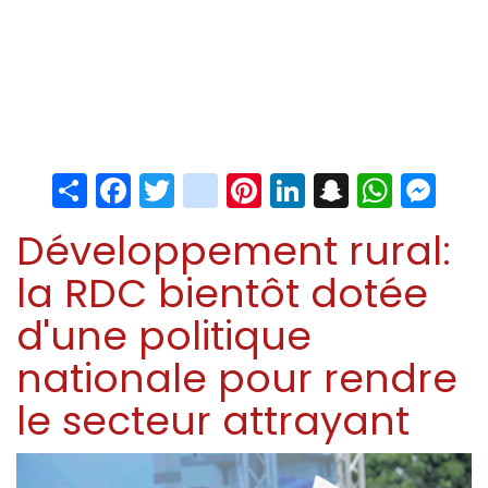
Share
Facebook
Twitter
instagram
Pinterest
LinkedIn
Snapchat
Whats
Me
Développement rural:
la RDC bientôt dotée
d'une politique
nationale pour rendre
le secteur attrayant