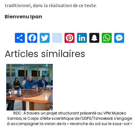
traditionnel, dans la réalisation de ce texte.
Bienvenu Ipan
S
Fa
T
in
Pi
Li
S
W
M
h
ce
wi
st
nt
n
n
h
es
Articles similaires
ar
b
tt
ag
er
ke
a
at
se
e
o
er
ra
es
dI
pc
sA
n
o
m
t
n
h
p
ge
k
at
p
r
RDC: À travers un projet structurant présenté au VPM Mukoko
Samba, le Corps d'élite scientifique de l'UDPS/Tshisekedi s'engage
à accompagner la vision de la « revanche du sol sur le sous-sol »