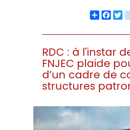
Share
Face
T
RDC : à l'instar d
FNJEC plaide pou
d’un cadre de c
structures patro