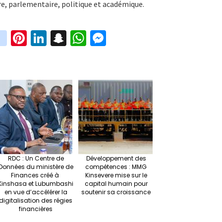
re, parlementaire, politique et académique.
in
Pi
Li
S
W
M
i
st
nt
n
n
h
es
t
ag
er
ke
a
at
se
r
ra
es
dI
pc
sA
n
m
t
n
h
p
ge
at
p
r
RDC : Un Centre de
Développement des
Données du ministère de
compétences : MMG
Finances créé à
Kinsevere mise sur le
Kinshasa et Lubumbashi
capital humain pour
en vue d’accélérer la
soutenir sa croissance
digitalisation des régies
financières