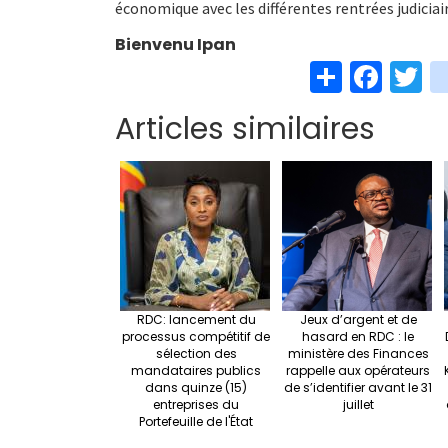
économique avec les différentes rentrées judiciai
Bienvenu Ipan
S
Fa
T
h
ce
w
Articles similaires
ar
b
t
e
o
e
o
k
RDC: lancement du
Jeux d’argent et de
processus compétitif de
hasard en RDC : le
sélection des
ministère des Finances
mandataires publics
rappelle aux opérateurs
dans quinze (15)
de s’identifier avant le 31
entreprises du
juillet
Portefeuille de l'État