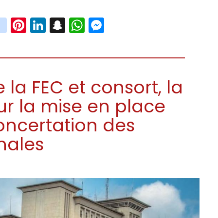
book
witter
instagram
Pinterest
LinkedIn
Snapchat
WhatsApp
Messenger
e la FEC et consort, la
r la mise en place
oncertation des
nales