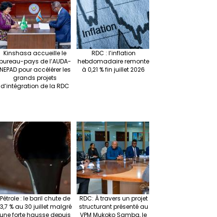
at
p
r
Kinshasa accueille le
RDC : l’inflation
bureau-pays de l’AUDA-
hebdomadaire remonte
NEPAD pour accélérer les
à 0,21 % fin juillet 2026
grands projets
d’intégration de la RDC
Pétrole : le baril chute de
RDC: À travers un projet
13,7 % au 30 juillet malgré
structurant présenté au
une forte hausse depuis
VPM Mukoko Samba, le