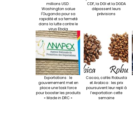
millions USD :
CDF, la DGI et la DGDA
Washington salue
dépassent leurs
l'Ouganda pour sa
prévisions
rapidité et sa fermeté
dans la lutte contre le
virus Ebola
Exportations : le
Cacao, cafés Robusta
gouvernement met en
et Arabica : les prix
place une task force
poursuivent leur repli à
pour booster les produits
l’exportation cette
« Made in DRC »
semaine