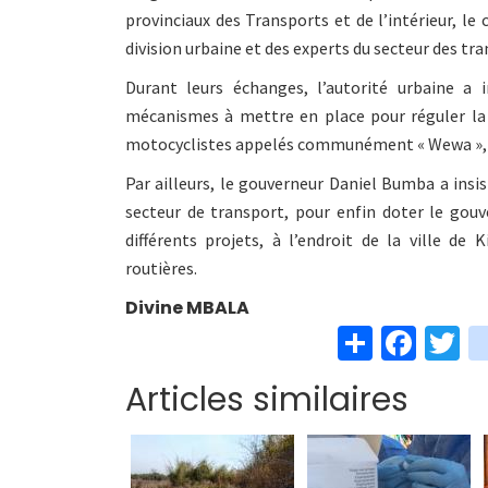
provinciaux des Transports et de l’intérieur, le
division urbaine et des experts du secteur des tra
Durant leurs échanges, l’autorité urbaine a i
mécanismes à mettre en place pour réguler la ci
motocyclistes appelés communément « Wewa »,la 
Par ailleurs, le gouverneur Daniel Bumba a insis
secteur de transport, pour enfin doter le gou
différents projets, à l’endroit de la ville de 
routières.
Divine MBALA
S
Fa
T
h
ce
w
Articles similaires
ar
b
t
e
o
e
o