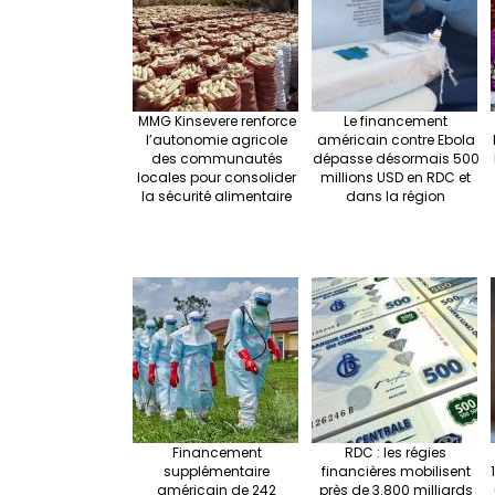
k
MMG Kinsevere renforce
Le financement
l’autonomie agricole
américain contre Ebola
des communautés
dépasse désormais 500
locales pour consolider
millions USD en RDC et
la sécurité alimentaire
dans la région
Financement
RDC : les régies
supplémentaire
financières mobilisent
américain de 242
près de 3.800 milliards