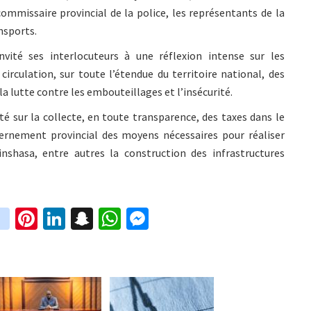
 commissaire provincial de la police, les représentants de la
nsports.
nvité ses interlocuteurs à une réflexion intense sur les
rculation, sur toute l’étendue du territoire national, des
lutte contre les embouteillages et l’insécurité.
té sur la collecte, en toute transparence, des taxes dans le
vernement provincial des moyens nécessaires pour réaliser
Kinshasa, entre autres la construction des infrastructures
in
Pi
Li
S
W
M
i
st
nt
n
n
h
es
t
ag
er
ke
a
at
se
r
ra
es
dI
pc
sA
n
m
t
n
h
p
ge