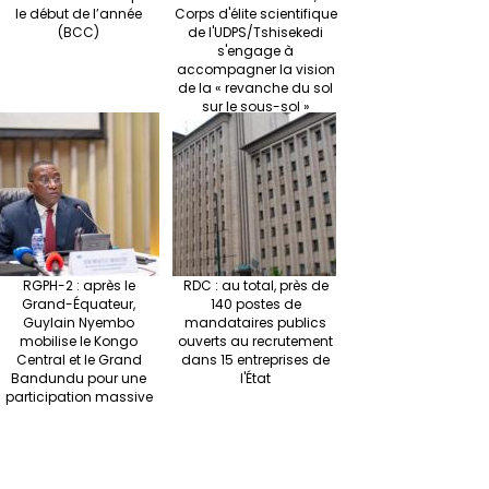
le début de l’année
Corps d'élite scientifique
(BCC)
de l'UDPS/Tshisekedi
s'engage à
accompagner la vision
de la « revanche du sol
sur le sous-sol »
RGPH-2 : après le
RDC : au total, près de
Grand-Équateur,
140 postes de
Guylain Nyembo
mandataires publics
mobilise le Kongo
ouverts au recrutement
Central et le Grand
dans 15 entreprises de
Bandundu pour une
l'État
participation massive