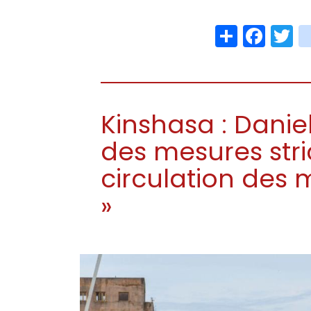
Share
Face
T
Kinshasa : Dani
des mesures stri
circulation des 
»