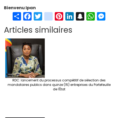
Bienvenu Ipan
S
Fa
T
in
Pi
Li
S
W
M
h
ce
wi
st
nt
n
n
h
es
Articles similaires
ar
b
tt
ag
er
ke
a
at
se
e
o
er
ra
es
dI
pc
sA
n
o
m
t
n
h
p
ge
k
at
p
r
RDC: lancement du processus compétitif de sélection des
mandataires publics dans quinze (15) entreprises du Portefeuille
de l'État