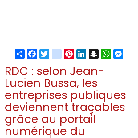
Share
Facebook
Twitter
instagram
Pinterest
LinkedIn
Snapchat
Whats
Me
RDC : selon Jean-
Lucien Bussa, les
entreprises publiques
deviennent traçables
grâce au portail
numérique du