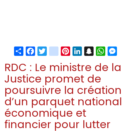
Share
Facebook
Twitter
instagram
Pinterest
LinkedIn
Snapchat
Whats
Me
RDC : Le ministre de la
Justice promet de
poursuivre la création
d’un parquet national
économique et
financier pour lutter