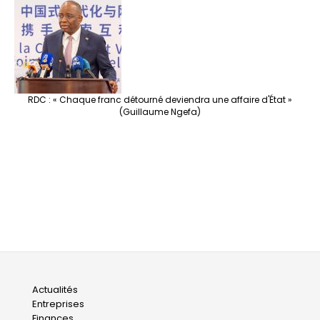
RDC : « Chaque franc détourné deviendra une affaire d'État »
(Guillaume Ngefa)
Main
Actualités
Entreprises
navigation
Finances