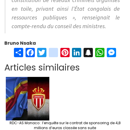
en toile, privant ainsi l’État congolais de
ressources publiques », renseignait le
compte-rendu du conseil des ministres.
Bruno Nsaka
S
Fa
T
in
Pi
Li
S
W
M
h
ce
wi
st
nt
n
n
h
es
Articles similaires
ar
b
tt
ag
er
ke
a
at
se
e
o
er
ra
es
dI
pc
sA
n
o
m
t
n
h
p
ge
k
at
p
r
RDC-AS Monaco : l’enquête sur le contrat de sponsoring de 4,8
millions d’euros classée sans suite