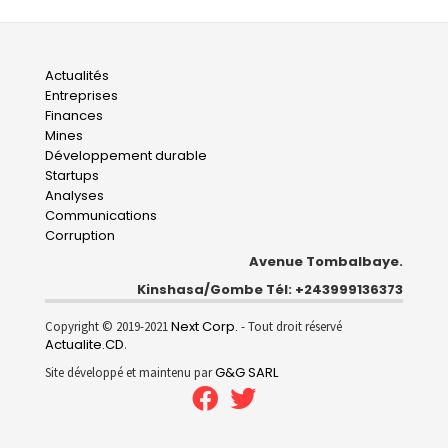
Main
Actualités
Entreprises
navigation
Finances
Mines
Développement durable
Startups
Analyses
Communications
Corruption
Avenue Tombalbaye.
Kinshasa/Gombe Tél: +243999136373
Next Corp.
Copyright © 2019-2021
- Tout droit réservé
Actualite.CD
.
G&G SARL
Site développé et maintenu par