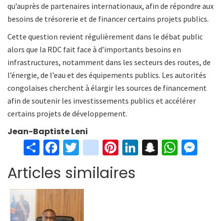
qu’auprès de partenaires internationaux, afin de répondre aux
besoins de trésorerie et de financer certains projets publics.
Cette question revient régulièrement dans le débat public
alors que la RDC fait face à d’importants besoins en
infrastructures, notamment dans les secteurs des routes, de
l’énergie, de l’eau et des équipements publics. Les autorités
congolaises cherchent à élargir les sources de financement
afin de soutenir les investissements publics et accélérer
certains projets de développement.
Jean-Baptiste Leni
S
Fa
T
in
Pi
Li
S
W
M
h
ce
wi
st
nt
n
n
h
es
Articles similaires
ar
b
tt
ag
er
ke
a
at
se
e
o
er
ra
es
dI
pc
sA
n
o
m
t
n
h
p
ge