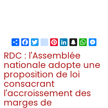
Share
Facebook
Twitter
instagram
Pinterest
LinkedIn
Snapchat
Whats
Me
RDC : l'Assemblée
nationale adopte une
proposition de loi
consacrant
l'accroissement des
marges de