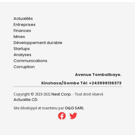
Main
Actualités
Entreprises
navigation
Finances
Mines
Développement durable
Startups
Analyses
Communications
Corruption
Avenue Tombalbaye.
Kinshasa/Gombe Tél: +243999136373
Next Corp.
Copyright © 2019-2021
- Tout droit réservé
Actualite.CD
.
G&G SARL
Site développé et maintenu par