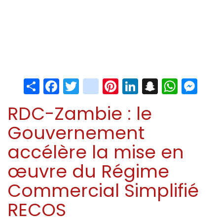
Share
Facebook
Twitter
instagram
Pinterest
LinkedIn
Snapchat
Whats
Me
RDC-Zambie : le
Gouvernement
accélère la mise en
œuvre du Régime
Commercial Simplifié
RECOS