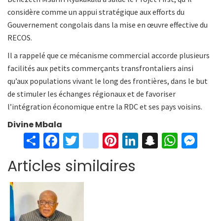
considère comme un appui stratégique aux efforts du
Gouvernement congolais dans la mise en œuvre effective du
RECOS.
Il a rappelé que ce mécanisme commercial accorde plusieurs
facilités aux petits commerçants transfrontaliers ainsi
qu’aux populations vivant le long des frontières, dans le but
de stimuler les échanges régionaux et de favoriser
l’intégration économique entre la RDC et ses pays voisins.
Divine Mbala
S
Fa
T
in
Pi
Li
S
W
M
h
ce
wi
st
nt
n
n
h
es
Articles similaires
ar
b
tt
ag
er
ke
a
at
se
e
o
er
ra
es
dI
pc
sA
n
o
m
t
n
h
p
ge
k
at
p
r