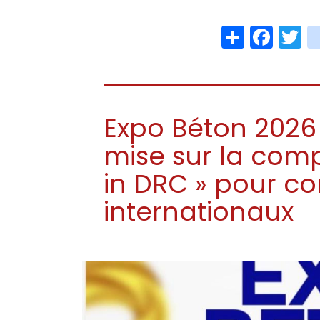
Share
Face
T
Expo Béton 2026
mise sur la comp
in DRC » pour c
internationaux