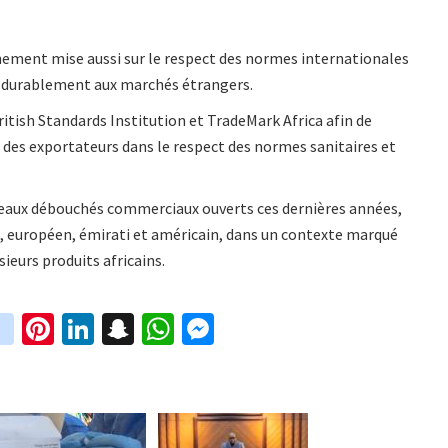
nement mise aussi sur le respect des normes internationales
r durablement aux marchés étrangers.
itish Standards Institution et TradeMark Africa afin de
t des exportateurs dans le respect des normes sanitaires et
uveaux débouchés commerciaux ouverts ces dernières années,
, européen, émirati et américain, dans un contexte marqué
ieurs produits africains.
in
Pi
Li
S
W
M
i
st
nt
n
n
h
es
t
ag
er
ke
a
at
se
r
ra
es
dI
pc
sA
n