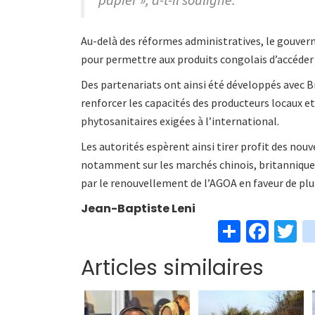
Au-delà des réformes administratives, le gouver
pour permettre aux produits congolais d’accéde
Des partenariats ont ainsi été développés avec Br
renforcer les capacités des producteurs locaux e
phytosanitaires exigées à l’international.
Les autorités espèrent ainsi tirer profit des no
notamment sur les marchés chinois, britannique
par le renouvellement de l’AGOA en faveur de plus
Jean-Baptiste Leni
S
Fa
T
h
ce
w
Articles similaires
ar
b
t
e
o
e