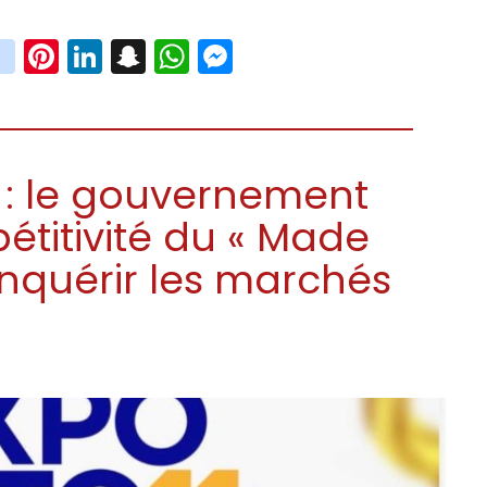
book
witter
instagram
Pinterest
LinkedIn
Snapchat
WhatsApp
Messenger
 : le gouvernement
étitivité du « Made
onquérir les marchés