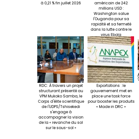
à 0,21 % fin juillet 2026
américain de 242
millions USD :
Washington salue
l'Ouganda pour sa
rapidité et sa fermeté
dans la lutte contre le
virus Ebola
RDC: À travers un projet
Exportations : le
structurant présenté au
gouvernement met en
VPM Mukoko Samba, le
place une task force
Corps d'élite scientifique
pour booster les produits
de l'UDPS/Tshisekedi
« Made in DRC »
s'engage à
accompagner la vision
de la « revanche du sol
sur le sous-sol »