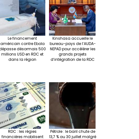
m
t
n
h
p
ge
at
p
r
Le financement
Kinshasa accueille le
américain contre Ebola
bureau-pays de l’AUDA-
dépasse désormais 500
NEPAD pour accélérer les
millions USD en RDC et
grands projets
dans la région
d’intégration de la RDC
RDC : les régies
Pétrole : le baril chute de
financières mobilisent
13,7 % au 30 juillet malgré