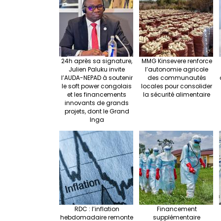
o
k
24h après sa signature,
MMG Kinsevere renforce
Julien Paluku invite
l’autonomie agricole
l’AUDA-NEPAD à soutenir
des communautés
le soft power congolais
locales pour consolider
et les financements
la sécurité alimentaire
innovants de grands
projets, dont le Grand
Inga
RDC : l’inflation
Financement
hebdomadaire remonte
supplémentaire