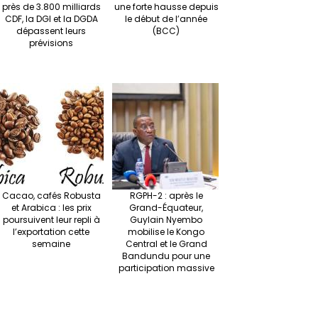
près de 3.800 milliards
une forte hausse depuis
CDF, la DGI et la DGDA
le début de l’année
dépassent leurs
(BCC)
prévisions
Cacao, cafés Robusta
RGPH-2 : après le
et Arabica : les prix
Grand-Équateur,
poursuivent leur repli à
Guylain Nyembo
l’exportation cette
mobilise le Kongo
semaine
Central et le Grand
Bandundu pour une
participation massive