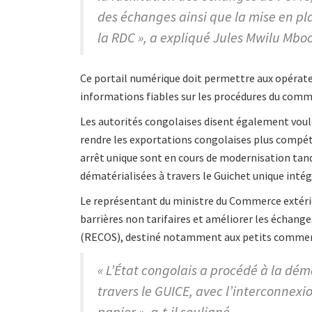
des échanges ainsi que la mise en pl
la RDC », a expliqué Jules Mwilu Mboo
Ce portail numérique doit permettre aux opérate
informations fiables sur les procédures du commerc
Les autorités congolaises disent également vouloir
rendre les exportations congolaises plus compéti
arrêt unique sont en cours de modernisation ta
dématérialisées à travers le Guichet unique inté
Le représentant du ministre du Commerce extérieu
barrières non tarifaires et améliorer les échang
(RECOS), destiné notamment aux petits commer
« L’État congolais a procédé à la dé
travers le GUICE, avec l’interconnex
papier », a-t-il souligné.