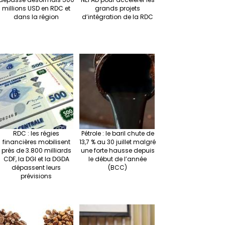
millions USD en RDC et
grands projets
dans la région
d’intégration de la RDC
RDC : les régies
Pétrole : le baril chute de
financières mobilisent
13,7 % au 30 juillet malgré
près de 3.800 milliards
une forte hausse depuis
CDF, la DGI et la DGDA
le début de l’année
dépassent leurs
(BCC)
prévisions