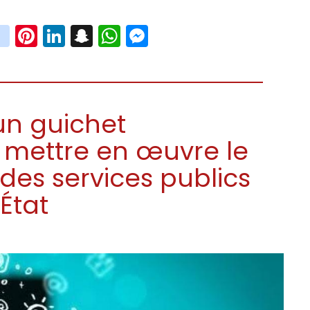
book
witter
instagram
Pinterest
LinkedIn
Snapchat
WhatsApp
Messenger
un guichet
mettre en œuvre le
des services publics
État