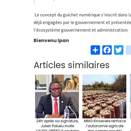
Le concept du guichet numérique s'inscrit dans l
déjà engagées par le gouvernement et présentées 
l'écosystème gouvernement et administration.
Bienvenu Ipan
S
Fa
T
h
ce
w
Articles similaires
ar
b
t
e
o
e
o
k
24h après sa signature,
MMG Kinsevere renforce
Julien Paluku invite
l’autonomie agricole
l’AUDA-NEPAD à soutenir
des communautés