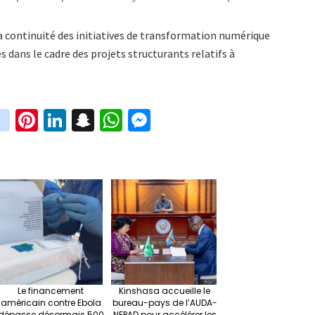
a continuité des initiatives de transformation numérique
dans le cadre des projets structurants relatifs à
in
Pi
Li
S
W
M
i
st
nt
n
n
h
es
t
ag
er
ke
a
at
se
r
ra
es
dI
pc
sA
n
m
t
n
h
p
ge
at
p
r
Le financement
Kinshasa accueille le
américain contre Ebola
bureau-pays de l’AUDA-
dépasse désormais 500
NEPAD pour accélérer les