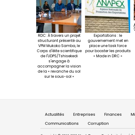
RDC: À travers un projet
Exportations : le
structurant présenté au
gouvernement met en
VPM Mukoko Samba, le
place une task force
Corps d'élite scientifique
pour booster les produits
de l'UDPS/Tshisekedi
« Made in DRC »
s'engage à
accompagner la vision
de la « revanche du sol
sur le sous-sol »
Main
Actualités
Entreprises
Finances
M
navigation
Communications
Corruption