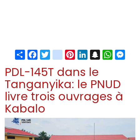
Share
Facebook
Twitter
instagram
Pinterest
LinkedIn
Snapchat
Whats
Me
PDL-145T dans le
Tanganyika: le PNUD
livre trois ouvrages à
Kabalo