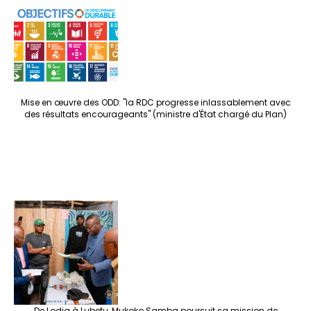
Mise en œuvre des ODD: "la RDC progresse inlassablement avec
des résultats encourageants" (ministre d'État chargé du Plan)
De Lodja à Lubefu, Mukoko Samba poursuit sa mission de