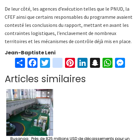
De leur côté, les agences d’exécution telles que le PNUD, la
CFEF ainsi que certains responsables du programme avaient
contesté les conclusions du rapport, mettant en avant les
contraintes logistiques, l’enclavement de nombreux
territoires et les mécanismes de contrôle déjà mis en place.
Jean-Baptiste Leni
S
Fa
T
in
Pi
Li
S
W
M
h
ce
wi
st
nt
n
n
h
es
Articles similaires
ar
b
tt
ag
er
ke
a
at
se
e
o
er
ra
es
dI
pc
sA
n
o
m
t
n
h
p
ge
k
at
p
r
Busanga : Près de 825 millions USD de décaissements pour un