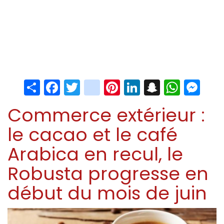
Share
Facebook
Twitter
instagram
Pinterest
LinkedIn
Snapchat
Whats
Me
Commerce extérieur :
le cacao et le café
Arabica en recul, le
Robusta progresse en
début du mois de juin