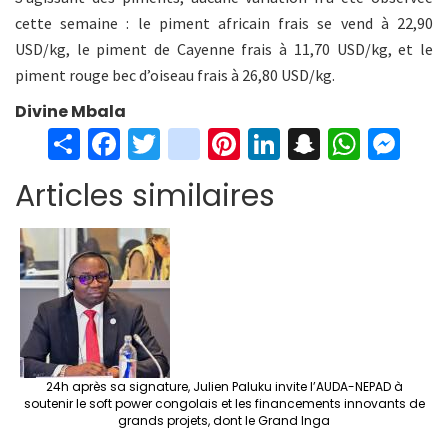
cette semaine : le piment africain frais se vend à 22,90
USD/kg, le piment de Cayenne frais à 11,70 USD/kg, et le
piment rouge bec d’oiseau frais à 26,80 USD/kg.
Divine Mbala
S
Fa
T
in
Pi
Li
S
W
M
h
ce
wi
st
nt
n
n
h
es
Articles similaires
ar
b
tt
ag
er
ke
a
at
se
e
o
er
ra
es
dI
pc
sA
n
o
m
t
n
h
p
ge
k
at
p
r
24h après sa signature, Julien Paluku invite l’AUDA-NEPAD à
soutenir le soft power congolais et les financements innovants de
grands projets, dont le Grand Inga