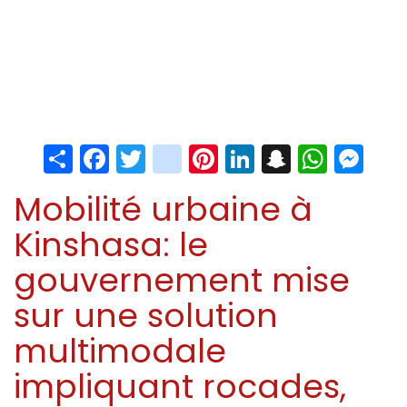
Share
Facebook
Twitter
instagram
Pinterest
LinkedIn
Snapchat
Whats
Me
Mobilité urbaine à
Kinshasa: le
gouvernement mise
sur une solution
multimodale
impliquant rocades,