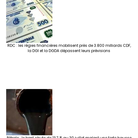
RDC : les régies financières mobilisent près de 3.800 milliards CDF,
la DGI et la DGDA dépassent leurs prévisions
Pétrole : le baril chute de 13,7 % au 30 juillet malgré une forte hausse