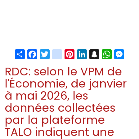
Share
Facebook
Twitter
instagram
Pinterest
LinkedIn
Snapchat
Whats
Me
RDC: selon le VPM de
l'Économie, de janvier
à mai 2026, les
données collectées
par la plateforme
TALO indiquent une