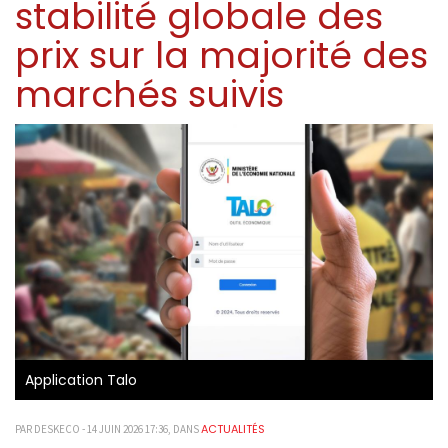
stabilité globale des
prix sur la majorité des
marchés suivis
Application Talo
ACTUALITÉS
PAR DESKECO - 14 JUIN 2026 17:36, DANS