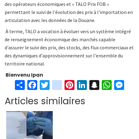
des opérateurs économiques et « TALO Prix FOB »
permettant le suivi de l'évolution des prix à l'importation en
articulation avec les données de la Douane.
À terme, TALO a vocation à évoluer vers un système intégré
de renseignement économique des marchés capable
d'assurer le suivi des prix, des stocks, des flux commerciaux et
des dynamiques d'approvisionnement sur l'ensemble du
territoire national.
Bienvenu Ipan
S
Fa
T
in
Pi
Li
S
W
M
h
ce
wi
st
nt
n
n
h
es
Articles similaires
ar
b
tt
ag
er
ke
a
at
se
e
o
er
ra
es
dI
pc
sA
n
o
m
t
n
h
p
ge
k
at
p
r