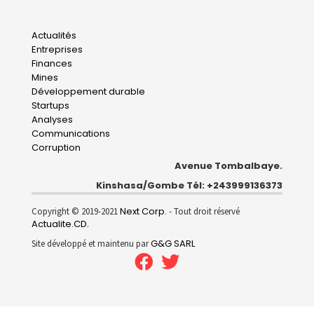
Main
Actualités
Entreprises
navigation
Finances
Mines
Développement durable
Startups
Analyses
Communications
Corruption
Avenue Tombalbaye.
Kinshasa/Gombe Tél: +243999136373
Next Corp.
Copyright © 2019-2021
- Tout droit réservé
Actualite.CD
.
G&G SARL
Site développé et maintenu par