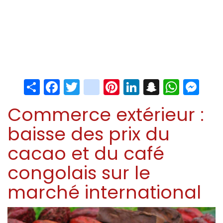
Share
Facebook
Twitter
instagram
Pinterest
LinkedIn
Snapchat
Whats
Me
Commerce extérieur :
baisse des prix du
cacao et du café
congolais sur le
marché international