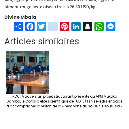
piment rouge bec d’oiseau frais à 26,80 USD/kg.
Divine Mbala
S
Fa
T
in
Pi
Li
S
W
M
h
ce
wi
st
nt
n
n
h
es
Articles similaires
ar
b
tt
ag
er
ke
a
at
se
e
o
er
ra
es
dI
pc
sA
n
o
m
t
n
h
p
ge
k
at
p
r
RDC: À travers un projet structurant présenté au VPM Mukoko
Samba, le Corps d'élite scientifique de l'UDPS/Tshisekedi s'engage
à accompagner la vision de la « revanche du sol sur le sous-sol »