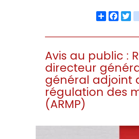
Share
Face
T
Avis au public :
directeur généra
général adjoint d
régulation des 
(ARMP)