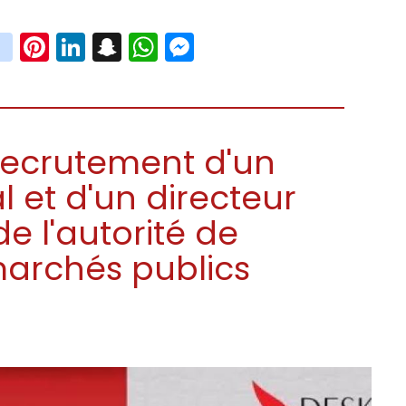
book
witter
instagram
Pinterest
LinkedIn
Snapchat
WhatsApp
Messenger
 Recrutement d'un
l et d'un directeur
e l'autorité de
marchés publics