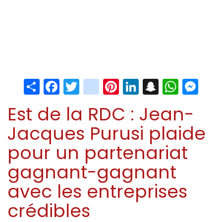
Share
Facebook
Twitter
instagram
Pinterest
LinkedIn
Snapchat
Whats
Me
Est de la RDC : Jean-
Jacques Purusi plaide
pour un partenariat
gagnant-gagnant
avec les entreprises
crédibles