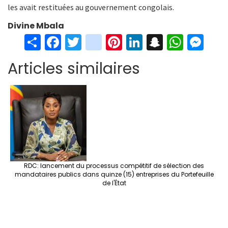
les avait restituées au gouvernement congolais.
Divine Mbala
S
Fa
T
in
Pi
Li
S
W
M
h
ce
wi
st
nt
n
n
h
es
Articles similaires
ar
b
tt
ag
er
ke
a
at
se
e
o
er
ra
es
dI
pc
sA
n
o
m
t
n
h
p
ge
k
at
p
r
RDC: lancement du processus compétitif de sélection des
mandataires publics dans quinze (15) entreprises du Portefeuille
de l'État