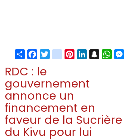
Share
Facebook
Twitter
instagram
Pinterest
LinkedIn
Snapchat
Whats
Me
RDC : le
gouvernement
annonce un
financement en
faveur de la Sucrière
du Kivu pour lui