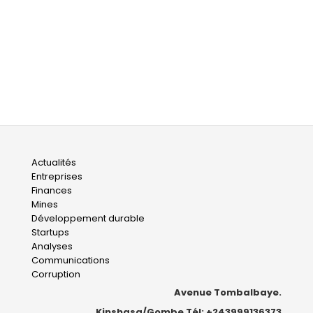
Main
Actualités
Entreprises
navigation
Finances
Mines
Développement durable
Startups
Analyses
Communications
Corruption
Avenue Tombalbaye.
Kinshasa/Gombe Tél: +243999136373