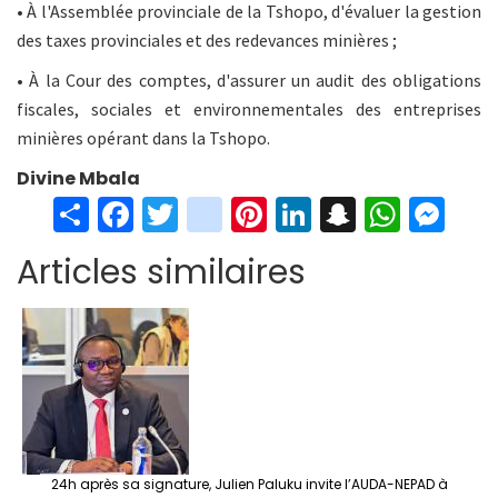
• À l'Assemblée provinciale de la Tshopo, d'évaluer la gestion
des taxes provinciales et des redevances minières ;
• À la Cour des comptes, d'assurer un audit des obligations
fiscales, sociales et environnementales des entreprises
minières opérant dans la Tshopo.
Divine Mbala
S
Fa
T
in
Pi
Li
S
W
M
h
ce
wi
st
nt
n
n
h
es
Articles similaires
ar
b
tt
ag
er
ke
a
at
se
e
o
er
ra
es
dI
pc
sA
n
o
m
t
n
h
p
ge
k
at
p
r
24h après sa signature, Julien Paluku invite l’AUDA-NEPAD à