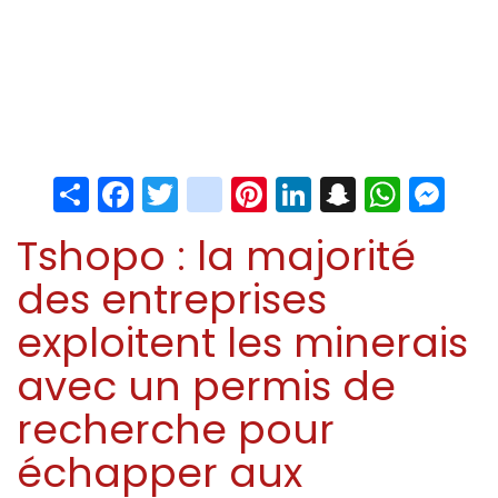
Share
Facebook
Twitter
instagram
Pinterest
LinkedIn
Snapchat
Whats
Me
Tshopo : la majorité
des entreprises
exploitent les minerais
avec un permis de
recherche pour
échapper aux