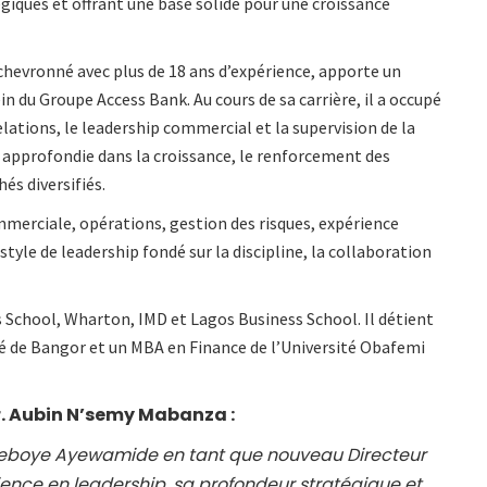
giques et offrant une base solide pour une croissance
chevronné avec plus de 18 ans d’expérience, apporte un
in du Groupe Access Bank. Au cours de sa carrière, il a occupé
elations, le leadership commercial et la supervision de la
approfondie dans la croissance, le renforcement des
és diversifiés.
merciale, opérations, gestion des risques, expérience
tyle de leadership fondé sur la discipline, la collaboration
 School, Wharton, IMD et Lagos Business School. Il détient
té de Bangor et un MBA en Finance de l’Université Obafemi
r. Aubin N’semy Mabanza :
deboye Ayewamide en tant que nouveau Directeur
ence en leadership, sa profondeur stratégique et