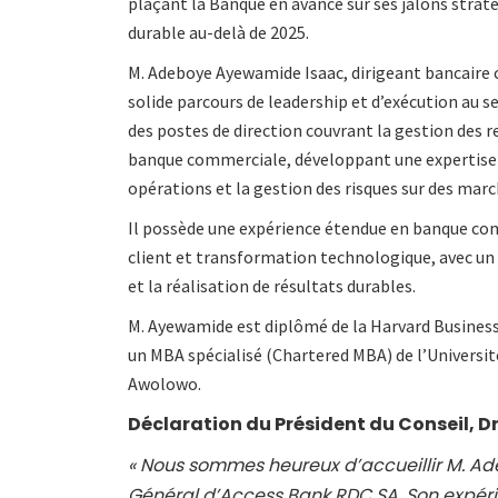
plaçant la Banque en avance sur ses jalons straté
durable au-delà de 2025.
M. Adeboye Ayewamide Isaac, dirigeant bancaire 
solide parcours de leadership et d’exécution au se
des postes de direction couvrant la gestion des r
banque commerciale, développant une expertise 
opérations et la gestion des risques sur des march
Il possède une expérience étendue en banque com
client et transformation technologique, avec un s
et la réalisation de résultats durables.
M. Ayewamide est diplômé de la Harvard Business
un MBA spécialisé (Chartered MBA) de l’Universi
Awolowo.
Déclaration du Président du Conseil, D
« Nous sommes heureux d’accueillir M. A
Général d’Access Bank RDC SA. Son expéri