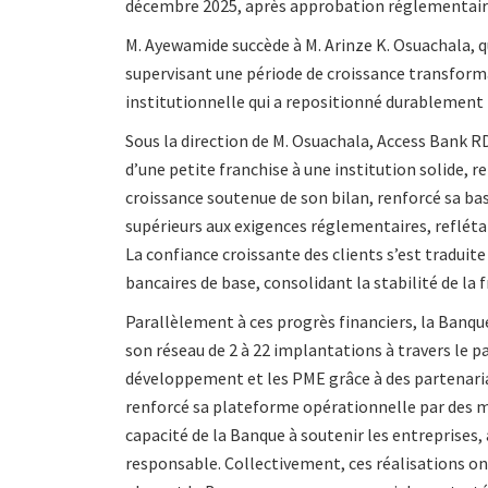
décembre 2025, après approbation réglementaire
M. Ayewamide succède à M. Arinze K. Osuachala, qu
supervisant une période de croissance transform
institutionnelle qui a repositionné durablement l
Sous la direction de M. Osuachala, Access Bank R
d’une petite franchise à une institution solide, r
croissance soutenue de son bilan, renforcé sa ba
supérieurs aux exigences réglementaires, reflétan
La confiance croissante des clients s’est traduit
bancaires de base, consolidant la stabilité de la 
Parallèlement à ces progrès financiers, la Banque 
son réseau de 2 à 22 implantations à travers le 
développement et les PME grâce à des partenariat
renforcé sa plateforme opérationnelle par des mi
capacité de la Banque à soutenir les entreprises, à
responsable. Collectivement, ces réalisations o