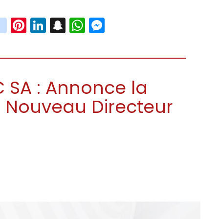
book
witter
instagram
Pinterest
LinkedIn
Snapchat
WhatsApp
Messenger
 SA : Annonce la
 Nouveau Directeur