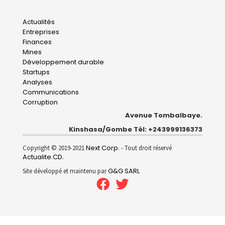
Main
Actualités
Entreprises
navigation
Finances
Mines
Développement durable
Startups
Analyses
Communications
Corruption
Avenue Tombalbaye.
Kinshasa/Gombe Tél: +243999136373
Next Corp.
Copyright © 2019-2021
- Tout droit réservé
Actualite.CD
.
G&G SARL
Site développé et maintenu par