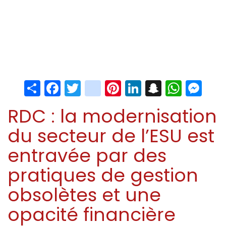
Share
Facebook
Twitter
instagram
Pinterest
LinkedIn
Snapchat
Whats
Me
RDC : la modernisation
du secteur de l’ESU est
entravée par des
pratiques de gestion
obsolètes et une
opacité financière