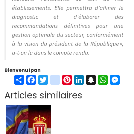
établissements. Elle permettra d’affiner le
diagnostic et d’élaborer des
recommandations définitives pour une
gestion optimale du secteur, conformément
à la vision du président de la République »,
a-t-on lu dans le compte rendu.
Bienvenu Ipan
S
Fa
T
in
Pi
Li
S
W
M
h
ce
wi
st
nt
n
n
h
es
Articles similaires
ar
b
tt
ag
er
ke
a
at
se
e
o
er
ra
es
dI
pc
sA
n
o
m
t
n
h
p
ge
k
at
p
r