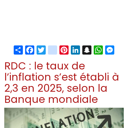
Share
Facebook
Twitter
instagram
Pinterest
LinkedIn
Snapchat
Whats
Me
RDC : le taux de
l’inflation s’est établi à
2,3 en 2025, selon la
Banque mondiale