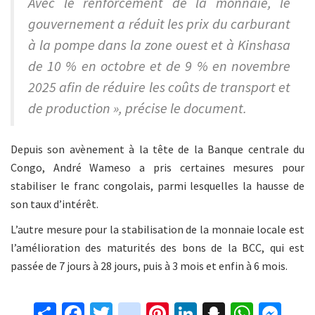
Avec le renforcement de la monnaie, le
gouvernement a réduit les prix du carburant
à la pompe dans la zone ouest et à Kinshasa
de 10 % en octobre et de 9 % en novembre
2025 afin de réduire les coûts de transport et
de production », précise le document.
Depuis son avènement à la tête de la Banque centrale du
Congo, André Wameso a pris certaines mesures pour
stabiliser le franc congolais, parmi lesquelles la hausse de
son taux d’intérêt.
L’autre mesure pour la stabilisation de la monnaie locale est
l’amélioration des maturités des bons de la BCC, qui est
passée de 7 jours à 28 jours, puis à 3 mois et enfin à 6 mois.
S
Fa
T
in
Pi
Li
S
W
M