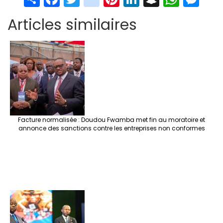
h
ce
wi
st
nt
n
n
h
es
Articles similaires
ar
b
tt
ag
er
ke
a
at
se
e
o
er
ra
es
dI
pc
sA
n
o
m
t
n
h
p
ge
k
at
p
r
Facture normalisée : Doudou Fwamba met fin au moratoire et
annonce des sanctions contre les entreprises non conformes