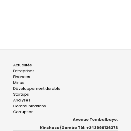
Main
Actualités
Entreprises
navigation
Finances
Mines
Développement durable
Startups
Analyses
Communications
Corruption
Avenue Tombalbaye.
Kinshasa/Gombe Tél: +243999136373