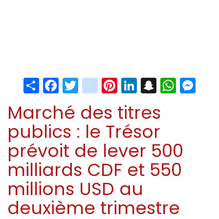
Share
Facebook
Twitter
instagram
Pinterest
LinkedIn
Snapchat
Whats
Me
Marché des titres
publics : le Trésor
prévoit de lever 500
milliards CDF et 550
millions USD au
deuxième trimestre