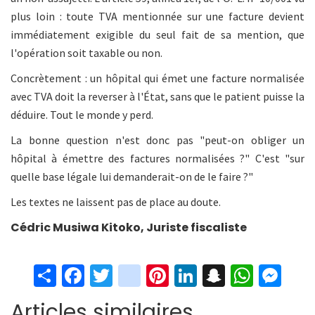
plus loin : toute TVA mentionnée sur une facture devient
immédiatement exigible du seul fait de sa mention, que
l'opération soit taxable ou non.
Concrètement : un hôpital qui émet une facture normalisée
avec TVA doit la reverser à l'État, sans que le patient puisse la
déduire. Tout le monde y perd.
La bonne question n'est donc pas "peut-on obliger un
hôpital à émettre des factures normalisées ?" C'est "sur
quelle base légale lui demanderait-on de le faire ?"
Les textes ne laissent pas de place au doute.
Cédric Musiwa Kitoko, Juriste fiscaliste
S
Fa
T
in
Pi
Li
S
W
M
h
ce
wi
st
nt
n
n
h
es
Articles similaires