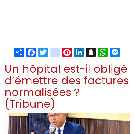
Share
Facebook
Twitter
instagram
Pinterest
LinkedIn
Snapchat
Whats
Me
Un hôpital est-il obligé
d’émettre des factures
normalisées ?
(Tribune)