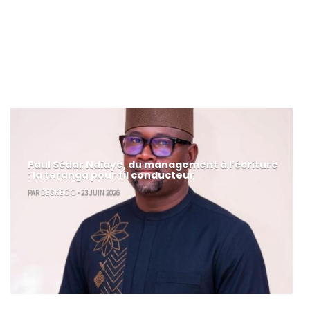
Paul Sédar Ndiaye, du management à l’écriture
: la teranga pour fil conducteur
DESKECO
PAR
- 23 JUIN 2026