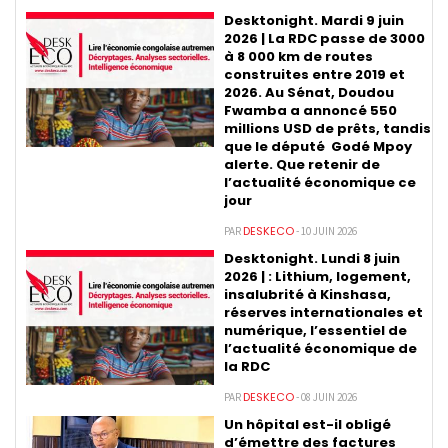
Desktonight. Mardi 9 juin
2026 | La RDC passe de 3000
à 8 000 km de routes
construites entre 2019 et
2026. Au Sénat, Doudou
Fwamba a annoncé 550
millions USD de prêts, tandis
que le député Godé Mpoy
alerte. Que retenir de
l’actualité économique ce
jour
DESKECO
PAR
- 10 JUIN 2026
Desktonight. Lundi 8 juin
2026 | : Lithium, logement,
insalubrité à Kinshasa,
réserves internationales et
numérique, l’essentiel de
l’actualité économique de
la RDC
DESKECO
PAR
- 08 JUIN 2026
Un hôpital est-il obligé
d’émettre des factures