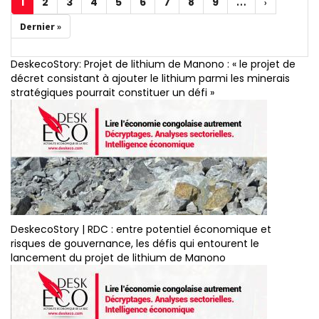
1
2
3
4
5
6
7
8
9
Page
Page
Page
Page
Page
Page
Page
Page
Page
…
Page
›
courante
suivante
Dernière
Dernier »
page
DeskecoStory: Projet de lithium de Manono : « le projet de
décret consistant à ajouter le lithium parmi les minerais
stratégiques pourrait constituer un défi »
DeskecoStory | RDC : entre potentiel économique et
risques de gouvernance, les défis qui entourent le
lancement du projet de lithium de Manono