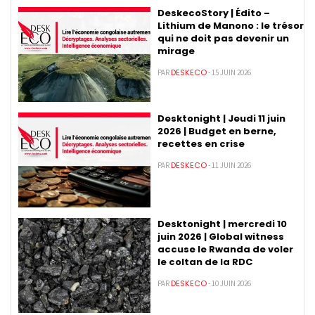
DeskecoStory | Édito –
Lithium de Manono : le trésor
qui ne doit pas devenir un
mirage
DESKECO
PAR
- 15 JUIN 2026
Desktonight | Jeudi 11 juin
2026 | Budget en berne,
recettes en crise
DESKECO
PAR
- 11 JUIN 2026
Desktonight | mercredi 10
juin 2026 | Global witness
accuse le Rwanda de voler
le coltan de la RDC
DESKECO
PAR
- 10 JUIN 2026