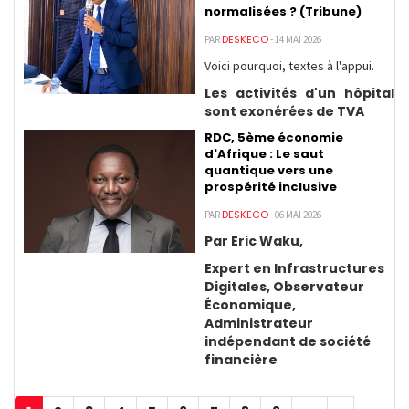
normalisées ? (Tribune)
DESKECO
PAR
- 14 MAI 2026
Voici pourquoi, textes à l'appui.
Les activités d'un hôpital
sont exonérées de TVA
RDC, 5ème économie
d'Afrique : Le saut
quantique vers une
prospérité inclusive
DESKECO
PAR
- 06 MAI 2026
Par Eric Waku,
Expert en Infrastructures
Digitales, Observateur
Économique,
Administrateur
indépendant de société
financière
Pagination