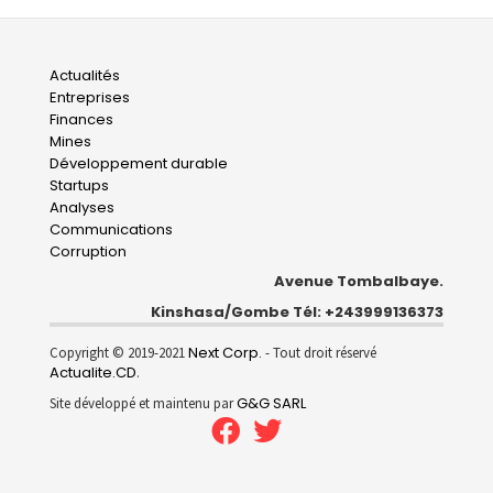
Main
Actualités
Entreprises
navigation
Finances
Mines
Développement durable
Startups
Analyses
Communications
Corruption
Avenue Tombalbaye.
Kinshasa/Gombe Tél: +243999136373
Next Corp.
Copyright © 2019-2021
- Tout droit réservé
Actualite.CD
.
G&G SARL
Site développé et maintenu par