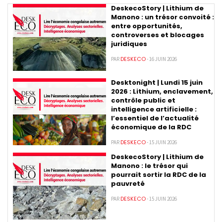
DeskecoStory | Lithium de
Manono : un trésor convoité :
entre opportunités,
controverses et blocages
juridiques
DESKECO
PAR
- 16 JUIN 2026
Desktonight | Lundi 15 juin
2026 : Lithium, enclavement,
contrôle public et
intelligence artificielle :
l’essentiel de l’actualité
économique de la RDC
DESKECO
PAR
- 15 JUIN 2026
DeskecoStory | Lithium de
Manono : le trésor qui
pourrait sortir la RDC de la
pauvreté
DESKECO
PAR
- 15 JUIN 2026