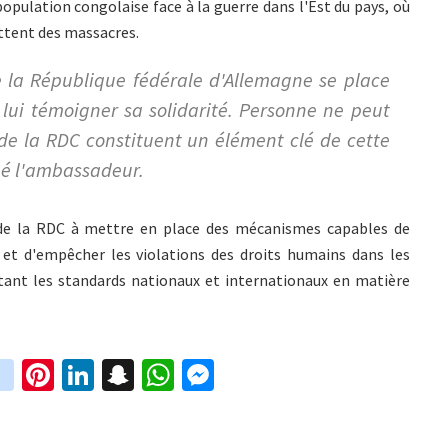
population congolaise face à la guerre dans l'Est du pays, où
ttent des massacres.
e la République fédérale d'Allemagne se place
lui témoigner sa solidarité. Personne ne peut
 de la RDC constituent un élément clé de cette
qué l'ambassadeur.
t de la RDC à mettre en place des mécanismes capables de
 et d'empêcher les violations des droits humains dans les
ctant les standards nationaux et internationaux en matière
in
Pi
Li
S
W
M
i
st
nt
n
n
h
es
t
ag
er
ke
a
at
se