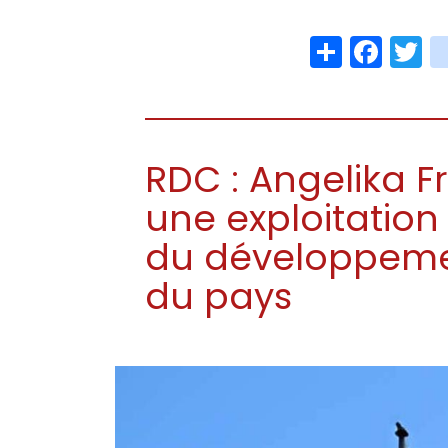
Share
Face
T
RDC : Angelika F
une exploitation
du développemen
du pays