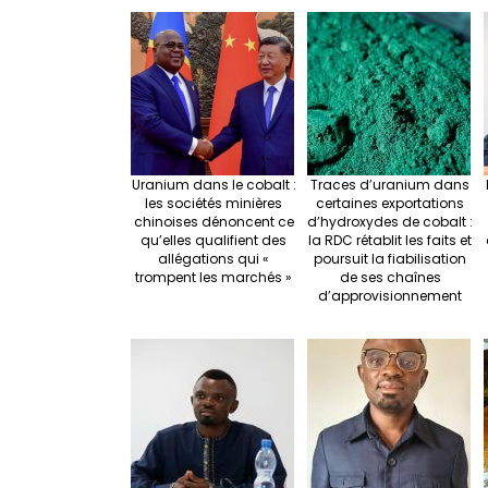
e
o
e
o
k
Uranium dans le cobalt :
Traces d’uranium dans
les sociétés minières
certaines exportations
chinoises dénoncent ce
d’hydroxydes de cobalt :
qu’elles qualifient des
la RDC rétablit les faits et
allégations qui «
poursuit la fiabilisation
trompent les marchés »
de ses chaînes
d’approvisionnement