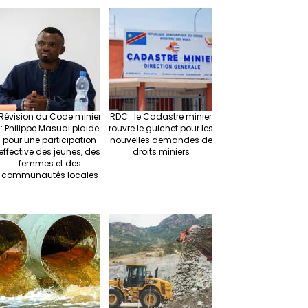
r
ra
es
dI
pc
sA
n
m
t
n
h
p
ge
at
p
r
Révision du Code minier
RDC : le Cadastre minier
: Philippe Masudi plaide
rouvre le guichet pour les
pour une participation
nouvelles demandes de
effective des jeunes, des
droits miniers
femmes et des
communautés locales