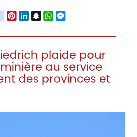
book
witter
instagram
Pinterest
LinkedIn
Snapchat
WhatsApp
Messenger
riedrich plaide pour
 minière au service
t des provinces et