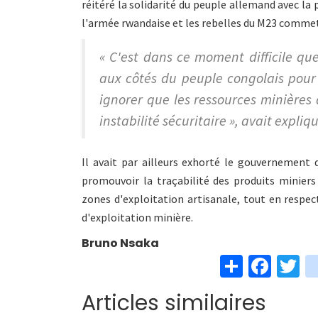
réitéré la solidarité du peuple allemand avec la 
l'armée rwandaise et les rebelles du M23 comme
« C'est dans ce moment difficile qu
aux côtés du peuple congolais pour 
ignorer que les ressources minières
instabilité sécuritaire », avait expli
Il avait par ailleurs exhorté le gouvernemen
promouvoir la traçabilité des produits miniers
zones d'exploitation artisanale, tout en respe
d'exploitation minière.
Bruno Nsaka
S
Fa
T
h
ce
w
Articles similaires
ar
b
t