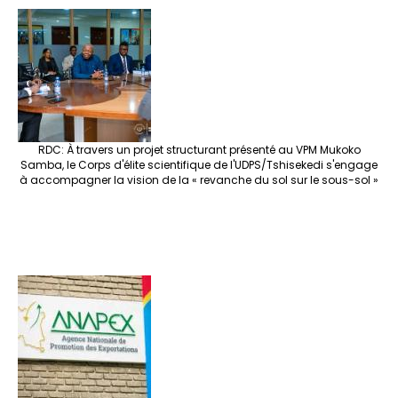
e
o
er
ra
es
dI
pc
sA
n
o
m
t
n
h
p
ge
k
at
p
r
RDC: À travers un projet structurant présenté au VPM Mukoko
Samba, le Corps d'élite scientifique de l'UDPS/Tshisekedi s'engage
à accompagner la vision de la « revanche du sol sur le sous-sol »