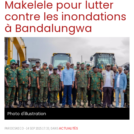
Makelele pour lutter
contre les inondations
à Bandalungwa
Photo d'illustration
ACTUALITÉS
PAR DESKECO - 14 SEP 2025 17:33, DANS