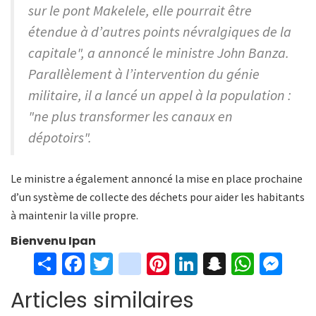
sur le pont Makelele, elle pourrait être
étendue à d’autres points névralgiques de la
capitale", a annoncé le ministre John Banza.
Parallèlement à l’intervention du génie
militaire, il a lancé un appel à la population :
"ne plus transformer les canaux en
dépotoirs".
Le ministre a également annoncé la mise en place prochaine
d’un système de collecte des déchets pour aider les habitants
à maintenir la ville propre.
Bienvenu Ipan
S
Fa
T
in
Pi
Li
S
W
M
h
ce
wi
st
nt
n
n
h
es
Articles similaires
ar
b
tt
ag
er
ke
a
at
se