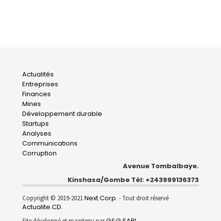
Main
Actualités
Entreprises
navigation
Finances
Mines
Développement durable
Startups
Analyses
Communications
Corruption
Avenue Tombalbaye.
Kinshasa/Gombe Tél: +243999136373
Next Corp.
Copyright © 2019-2021
- Tout droit réservé
Actualite.CD
.
G&G SARL
Site développé et maintenu par