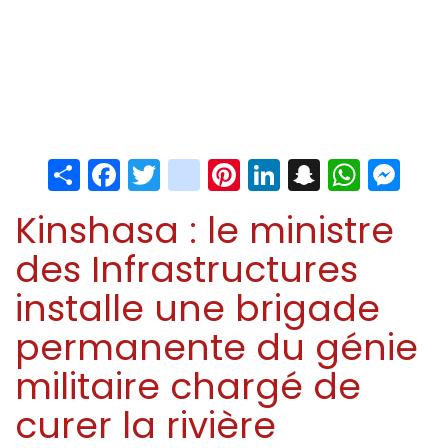
Share
Facebook
Twitter
instagram
Pinterest
LinkedIn
Snapchat
Whats
Me
Kinshasa : le ministre
des Infrastructures
installe une brigade
permanente du génie
militaire chargé de
curer la rivière