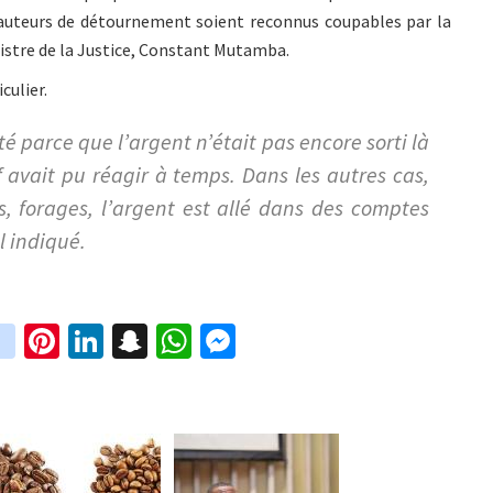
s auteurs de détournement soient reconnus coupables par la
nistre de la Justice, Constant Mutamba.
culier.
é parce que l’argent n’était pas encore sorti là
f avait pu réagir à temps. Dans les autres cas,
 forages, l’argent est allé dans des comptes
il indiqué.
in
Pi
Li
S
W
M
i
st
nt
n
n
h
es
t
ag
er
ke
a
at
se
r
ra
es
dI
pc
sA
n
m
t
n
h
p
ge