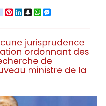
book
witter
instagram
Pinterest
LinkedIn
Snapchat
WhatsApp
Messenger
 aucune jurisprudence
lation ordonnant des
recherche de
uveau ministre de la