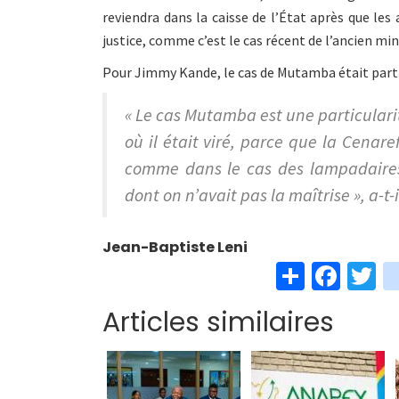
reviendra dans la caisse de l’État après que le
justice, comme c’est le cas récent de l’ancien mi
Pour Jimmy Kande, le cas de Mutamba était parti
« Le cas Mutamba est une particularit
où il était viré, parce que la Cenare
comme dans le cas des lampadaires,
dont on n’avait pas la maîtrise », a-t-
Jean-Baptiste Leni
S
Fa
T
h
ce
w
Articles similaires
ar
b
t
e
o
e
o