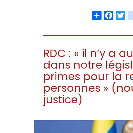
Share
Face
T
RDC : « il n’y a
dans notre légis
primes pour la 
personnes » (no
justice)