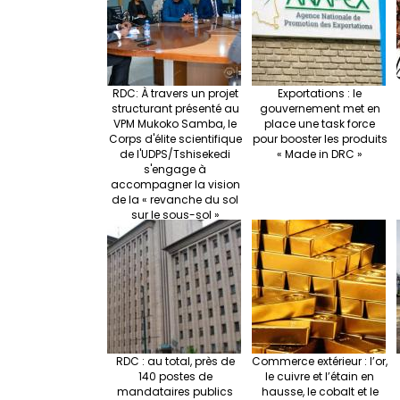
k
RDC: À travers un projet
Exportations : le
structurant présenté au
gouvernement met en
VPM Mukoko Samba, le
place une task force
Corps d'élite scientifique
pour booster les produits
de l'UDPS/Tshisekedi
« Made in DRC »
s'engage à
accompagner la vision
de la « revanche du sol
sur le sous-sol »
RDC : au total, près de
Commerce extérieur : l’or,
140 postes de
le cuivre et l’étain en
mandataires publics
hausse, le cobalt et le