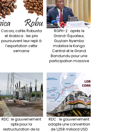
at
p
r
Cacao, cafés Robusta
RGPH-2 : après le
et Arabica : les prix
Grand-Équateur,
poursuivent leur repli à
Guylain Nyembo
l’exportation cette
mobilise le Kongo
semaine
Central et le Grand
Bandundu pour une
participation massive
RDC: le gouvernement
RDC : le gouvernement
opte pour la
adopte une convention
restructuration de la
de 1,258 milliard USD