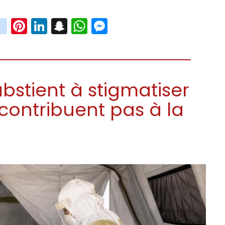
book
witter
instagram
Pinterest
LinkedIn
Snapchat
WhatsApp
Messenger
abstient à stigmatiser
contribuent pas à la