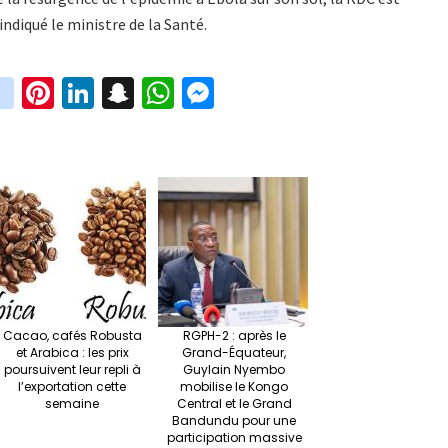
indiqué le ministre de la Santé.
in
Pi
Li
S
W
M
i
st
nt
n
n
h
es
t
ag
er
ke
a
at
se
r
ra
es
dI
pc
sA
n
m
t
n
h
p
ge
at
p
r
Cacao, cafés Robusta
RGPH-2 : après le
et Arabica : les prix
Grand-Équateur,
poursuivent leur repli à
Guylain Nyembo
l’exportation cette
mobilise le Kongo
semaine
Central et le Grand
Bandundu pour une
participation massive