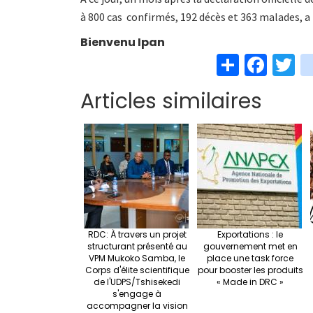
à 800 cas confirmés, 192 décès et 363 malades, a 
Bienvenu Ipan
S
Fa
T
h
ce
w
Articles similaires
ar
b
t
e
o
e
o
k
RDC: À travers un projet
Exportations : le
structurant présenté au
gouvernement met en
VPM Mukoko Samba, le
place une task force
Corps d'élite scientifique
pour booster les produits
de l'UDPS/Tshisekedi
« Made in DRC »
s'engage à
accompagner la vision