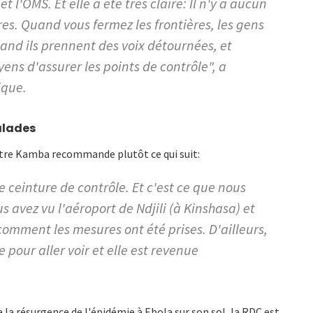
t l'OMS. Et elle a été très claire: Il n'y a aucun
ères. Quand vous fermez les frontières, les gens
and ils prennent des voix détournées, et
ns d'assurer les points de contrôle", a
ique.
alades
nistre Kamba recommande plutôt ce qui suit:
e ceinture de contrôle. Et c'est ce que nous
us avez vu l'aéroport de Ndjili (à Kinshasa) et
 comment les mesures ont été prises. D'ailleurs,
pour aller voir et elle est revenue
de la résurgence de l'épidémie à Ebola sur son sol, la RDC est