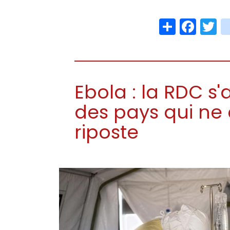
Share
Face
T
Ebola : la RDC s'
des pays qui ne 
riposte