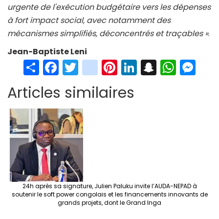
urgente de l'exécution budgétaire vers les dépenses
à fort impact social, avec notamment des
mécanismes simplifiés, déconcentrés et traçables »
.
Jean-Baptiste Leni
S
Fa
T
in
Pi
Li
S
W
M
h
ce
wi
st
nt
n
n
h
es
Articles similaires
ar
b
tt
ag
er
ke
a
at
se
e
o
er
ra
es
dI
pc
sA
n
o
m
t
n
h
p
ge
k
at
p
r
24h après sa signature, Julien Paluku invite l’AUDA-NEPAD à
soutenir le soft power congolais et les financements innovants de
grands projets, dont le Grand Inga