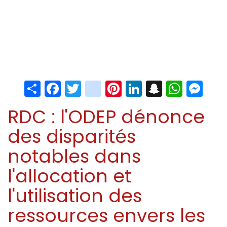
Share
Facebook
Twitter
instagram
Pinterest
LinkedIn
Snapchat
Whats
Me
RDC : l'ODEP dénonce
des disparités
notables dans
l'allocation et
l'utilisation des
ressources envers les