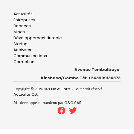
Main
Actualités
Entreprises
navigation
Finances
Mines
Développement durable
Startups
Analyses
Communications
Corruption
Avenue Tombalbaye.
Kinshasa/Gombe Tél: +243999136373
Next Corp.
Copyright © 2019-2021
- Tout droit réservé
Actualite.CD
.
G&G SARL
Site développé et maintenu par