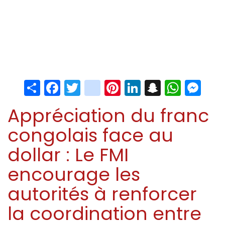
Share
Facebook
Twitter
instagram
Pinterest
LinkedIn
Snapchat
Whats
Me
Appréciation du franc
congolais face au
dollar : Le FMI
encourage les
autorités à renforcer
la coordination entre