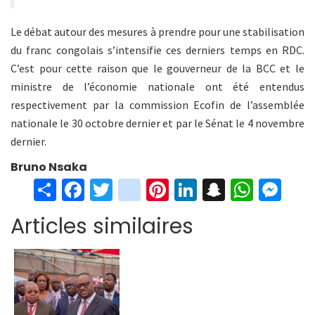
Le débat autour des mesures à prendre pour une stabilisation
du franc congolais s’intensifie ces derniers temps en RDC.
C’est pour cette raison que le gouverneur de la BCC et le
ministre de l’économie nationale ont été entendus
respectivement par la commission Ecofin de l’assemblée
nationale le 30 octobre dernier et par le Sénat le 4 novembre
dernier.
Bruno Nsaka
S
Fa
T
in
Pi
Li
S
W
M
h
ce
wi
st
nt
n
n
h
es
Articles similaires
ar
b
tt
ag
er
ke
a
at
se
e
o
er
ra
es
dI
pc
sA
n
o
m
t
n
h
p
ge
k
at
p
r