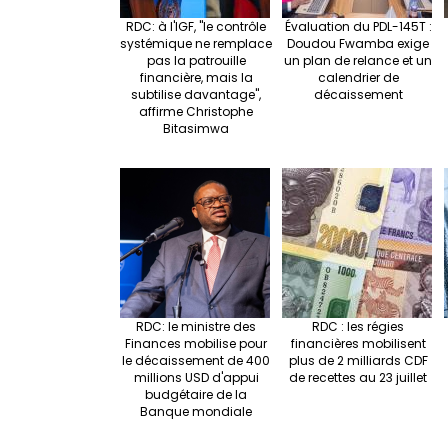
RDC: à l'IGF, "le contrôle
Évaluation du PDL-145T :
systémique ne remplace
Doudou Fwamba exige
pas la patrouille
un plan de relance et un
financière, mais la
calendrier de
subtilise davantage",
décaissement
affirme Christophe
Bitasimwa
RDC: le ministre des
RDC : les régies
Finances mobilise pour
financières mobilisent
le décaissement de 400
plus de 2 milliards CDF
millions USD d'appui
de recettes au 23 juillet
budgétaire de la
Banque mondiale