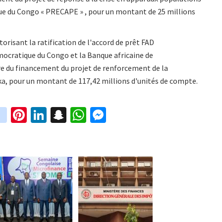
que du Congo « PRECAPE » , pour un montant de 25 millions
orisant la ratification de l'accord de prêt FAD
ocratique du Congo et la Banque africaine de
re du financement du projet de renforcement de la
ka, pour un montant de 117,42 millions d'unités de compte.
in
Pi
Li
S
W
M
i
st
nt
n
n
h
es
t
ag
er
ke
a
at
se
r
ra
es
dI
pc
sA
n
m
t
n
h
p
ge
at
p
r