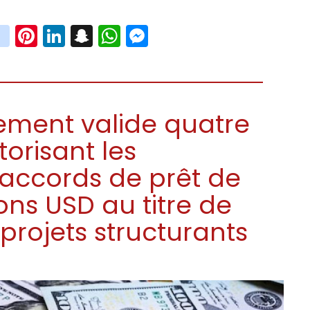
book
witter
instagram
Pinterest
LinkedIn
Snapchat
WhatsApp
Messenger
ement valide quatre
torisant les
s accords de prêt de
ons USD au titre de
rojets structurants