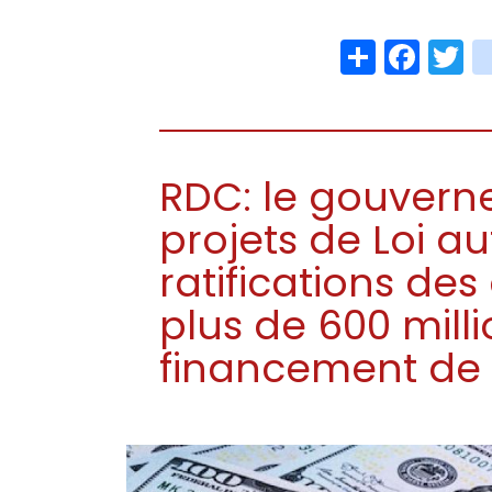
Share
Face
T
RDC: le gouvern
projets de Loi au
ratifications de
plus de 600 milli
financement de p