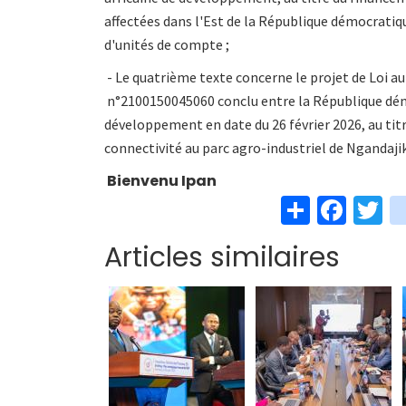
affectées dans l'Est de la République démocrati
d'unités de compte ;
- Le quatrième texte concerne le projet de Loi aut
n°2100150045060 conclu entre la République dém
développement en date du 26 février 2026, au tit
connectivité au parc agro-industriel de Ngandaji
Bienvenu Ipan
S
Fa
T
h
ce
w
Articles similaires
ar
b
t
e
o
e
o
k