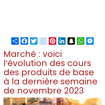
Share
Facebook
Twitter
instagram
Pinterest
LinkedIn
Snapchat
Whats
Me
Marché : voici
l’évolution des cours
des produits de base
à la dernière semaine
de novembre 2023