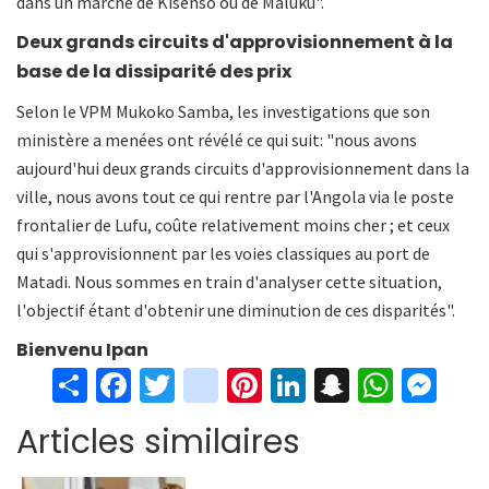
dans un marché de Kisenso ou de Maluku".
Deux grands circuits d'approvisionnement à la
base de la dissiparité des prix
Selon le VPM Mukoko Samba, les investigations que son
ministère a menées ont révélé ce qui suit: "nous avons
aujourd'hui deux grands circuits d'approvisionnement dans la
ville, nous avons tout ce qui rentre par l'Angola via le poste
frontalier de Lufu, coûte relativement moins cher ; et ceux
qui s'approvisionnent par les voies classiques au port de
Matadi. Nous sommes en train d'analyser cette situation,
l'objectif étant d'obtenir une diminution de ces disparités".
Bienvenu Ipan
S
Fa
T
in
Pi
Li
S
W
M
h
ce
wi
st
nt
n
n
h
es
Articles similaires
ar
b
tt
ag
er
ke
a
at
se
e
o
er
ra
es
dI
pc
sA
n