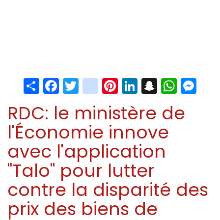
Share
Facebook
Twitter
instagram
Pinterest
LinkedIn
Snapchat
Whats
Me
RDC: le ministère de
l'Économie innove
avec l'application
"Talo" pour lutter
contre la disparité des
prix des biens de