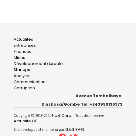
Main
Actualités
Entreprises
navigation
Finances
Mines
Développement durable
Startups
Analyses
Communications
Corruption
Avenue Tombalbaye.
Kinshasa/Gombe Tél: +243999136373
Next Corp.
Copyright © 2019-2021
- Tout droit réservé
Actualite.CD
.
G&G SARL
Site développé et maintenu par