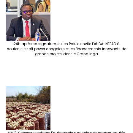
o
m
t
n
h
p
ge
k
at
p
r
24h après sa signature, Julien Paluku invite l’AUDA-NEPAD à
soutenir le soft power congolais et les financements innovants de
grands projets, dont le Grand Inga
MMG Kinsevere renforce l’autonomie agricole des communautés